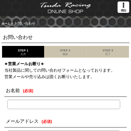
機能
>
お問い合わせ
ホーム
お問い合わせ
STEP 1
STEP 2
STEP 3
入力
確認
完了
※営業メールお断り※
当社製品に関しての問い合わせフォームとなっております。
営業メールや売り込みは固くお断りいたします。
お名前
[
必須
]
メールアドレス
[
必須
]