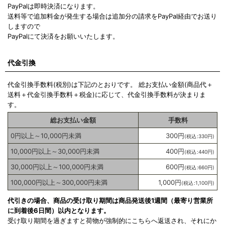
PayPalは即時決済になります。
送料等で追加料金が発生する場合は追加分の請求をPayPal経由でお送り
しますので
PayPalにて決済をお願いいたします。
代金引換
代金引換手数料
(税別)
は下記のとおりです。 総お支払い金額(商品代＋
送料＋代金引換手数料＋税金)に応じて、代金引換手数料が決まりま
す。
総お支払い金額
手数料
0
円
以上～10,000
円
未満
300
円
(
税込
:
330
円
)
10,000
円
以上～30,000
円
未満
400
円
(
税込
:
440
円
)
30,000
円
以上～100,000
円
未満
600
円
(
税込
:
660
円
)
100,000
円
以上～300,000
円
未満
1,000
円
(
税込
:
1,100
円
)
代引きの場合、商品の受け取り期間は商品発送後1週間（最寄り営業所
に到着後6日間）以内となります。
受け取り期間を過ぎますと荷物が強制的にこちらへ返送され、それにか