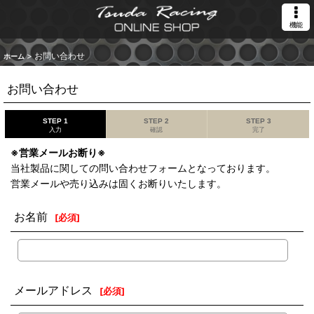
機能
>
お問い合わせ
ホーム
お問い合わせ
STEP 1
STEP 2
STEP 3
入力
確認
完了
※営業メールお断り※
当社製品に関しての問い合わせフォームとなっております。
営業メールや売り込みは固くお断りいたします。
お名前
[
必須
]
メールアドレス
[
必須
]