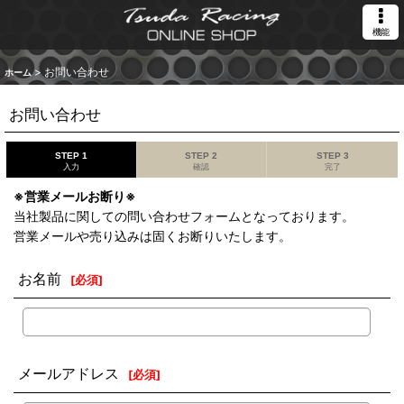
機能
>
お問い合わせ
ホーム
お問い合わせ
STEP 1
STEP 2
STEP 3
入力
確認
完了
※営業メールお断り※
当社製品に関しての問い合わせフォームとなっております。
営業メールや売り込みは固くお断りいたします。
お名前
[
必須
]
メールアドレス
[
必須
]