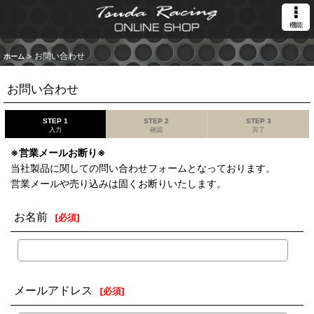
機能
>
お問い合わせ
ホーム
お問い合わせ
STEP 1
STEP 2
STEP 3
入力
確認
完了
※営業メールお断り※
当社製品に関しての問い合わせフォームとなっております。
営業メールや売り込みは固くお断りいたします。
お名前
[
必須
]
メールアドレス
[
必須
]