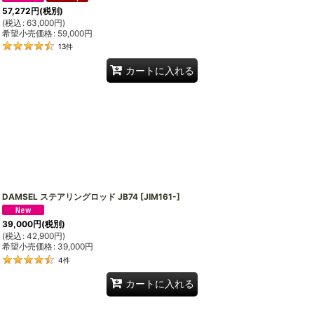
57,272
円
(税別)
(
税込
:
63,000
円
)
希望小売価格
:
59,000
円
13
件
カートに入れる
DAMSEL ステアリングロッド JB74
[
JIM161-
]
39,000
円
(税別)
(
税込
:
42,900
円
)
希望小売価格
:
39,000
円
4
件
カートに入れる