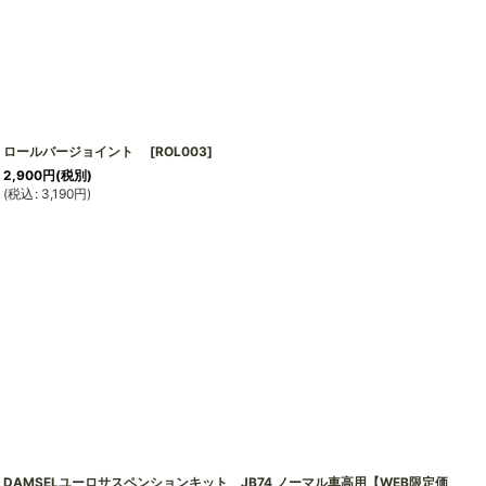
ロールバージョイント
[
ROL003
]
2,900
円
(税別)
(
税込
:
3,190
円
)
DAMSELユーロサスペンションキット JB74 ノーマル車高用【WEB限定価