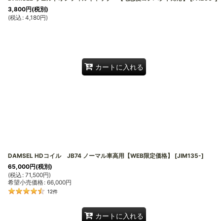
3,800
円
(税別)
(
税込
:
4,180
円
)
カートに入れる
DAMSEL HDコイル JB74 ノーマル車高用【WEB限定価格】
[
JIM135-
]
65,000
円
(税別)
(
税込
:
71,500
円
)
希望小売価格
:
66,000
円
12
件
カートに入れる