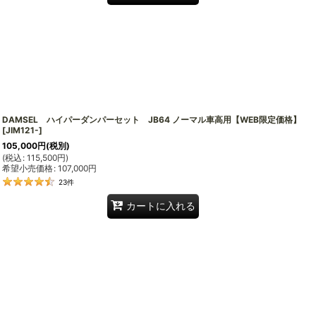
DAMSEL ハイパーダンパーセット JB64 ノーマル車高用【WEB限定価格】
[
JIM121-
]
105,000
円
(税別)
(
税込
:
115,500
円
)
希望小売価格
:
107,000
円
23
件
カートに入れる