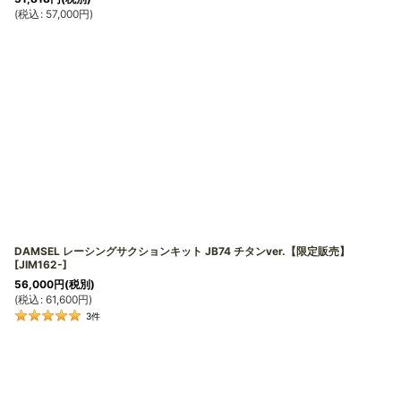
(
税込
:
57,000
円
)
DAMSEL レーシングサクションキット JB74 チタンver.【限定販売】
[
JIM162-
]
56,000
円
(税別)
(
税込
:
61,600
円
)
3
件