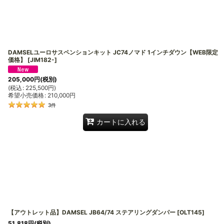
DAMSELユーロサスペンションキット JC74ノマド 1インチダウン【WEB限定
価格】
[
JIM182-
]
205,000
円
(税別)
(
税込
:
225,500
円
)
希望小売価格
:
210,000
円
3
件
カートに入れる
【アウトレット品】DAMSEL JB64/74 ステアリングダンパー
[
OLT145
]
51,818
円
(税別)