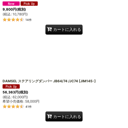
9,800
円
(税別)
(
税込
:
10,780
円
)
14
件
カートに入れる
DAMSEL ステアリングダンパー JB64/74 /JC74
[
JIM145-
]
56,363
円
(税別)
(
税込
:
62,000
円
)
希望小売価格
:
58,000
円
41
件
カートに入れる