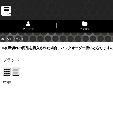
メニュー
マイページ
カテゴリ
>
ブランド
ホーム
※在庫切れの商品を購入された場合、バックオーダー扱いとなります
ブランド
123
件
表示数
:
並び順
: