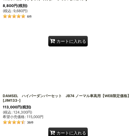
8,800
円
(税別)
(
税込
:
9,680
円
)
6
件
カートに入れる
DAMSEL ハイパーダンパーセット JB74 ノーマル車高用【WEB限定価格】
[
JIM133-
]
113,000
円
(税別)
(
税込
:
124,300
円
)
希望小売価格
:
115,000
円
36
件
カートに入れる