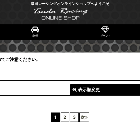
津田レーシングオンラインショップへようこそ
車種
ブランド
のでご注意ください。
表示順変更
1
2
3
次
»