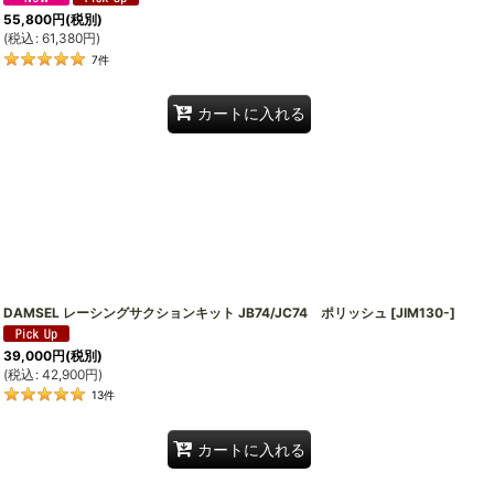
55,800
円
(税別)
(
税込
:
61,380
円
)
7
件
カートに入れる
DAMSEL レーシングサクションキット JB74/JC74 ポリッシュ
[
JIM130-
]
39,000
円
(税別)
(
税込
:
42,900
円
)
13
件
カートに入れる