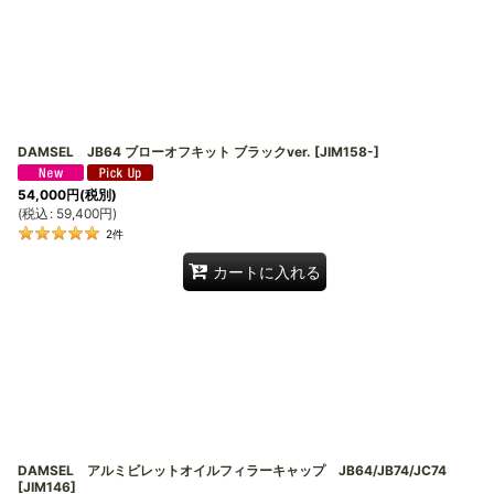
DAMSEL JB64 ブローオフキット ブラックver.
[
JIM158-
]
54,000
円
(税別)
(
税込
:
59,400
円
)
2
件
カートに入れる
DAMSEL アルミビレットオイルフィラーキャップ JB64/JB74/JC74
[
JIM146
]