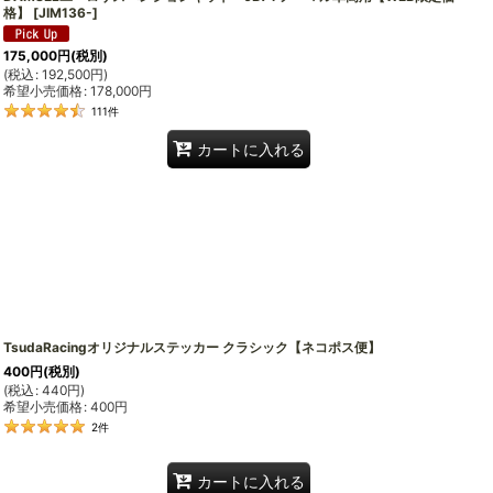
格】
[
JIM136-
]
175,000
円
(税別)
(
税込
:
192,500
円
)
希望小売価格
:
178,000
円
111
件
カートに入れる
TsudaRacingオリジナルステッカー クラシック【ネコポス便】
400
円
(税別)
(
税込
:
440
円
)
希望小売価格
:
400
円
2
件
カートに入れる