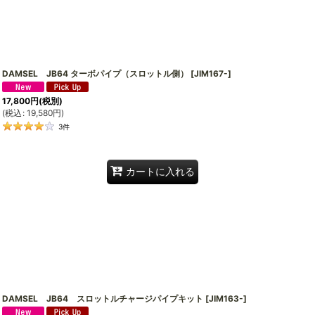
DAMSEL JB64 ターボパイプ（スロットル側）
[
JIM167-
]
17,800
円
(税別)
(
税込
:
19,580
円
)
3
件
カートに入れる
DAMSEL JB64 スロットルチャージパイプキット
[
JIM163-
]