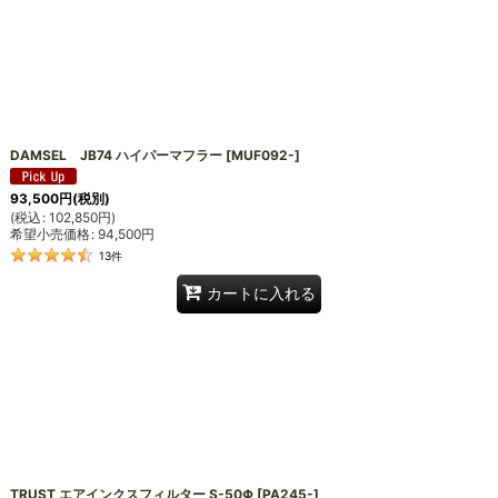
DAMSEL JB74 ハイパーマフラー
[
MUF092-
]
93,500
円
(税別)
(
税込
:
102,850
円
)
希望小売価格
:
94,500
円
13
件
カートに入れる
TRUST エアインクスフィルター S-50Φ
[
PA245-
]