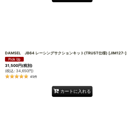
DAMSEL JB64 レーシングサクションキット(TRUST仕様)
[
JIM127-
]
31,500
円
(税別)
(
税込
:
34,650
円
)
45
件
カートに入れる