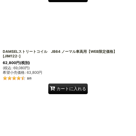
DAMSELストリートコイル JB64 ノーマル車高用【WEB限定価格】
[
JIM122-
]
62,800
円
(税別)
(
税込
:
69,080
円
)
希望小売価格
:
63,800
円
8
件
カートに入れる