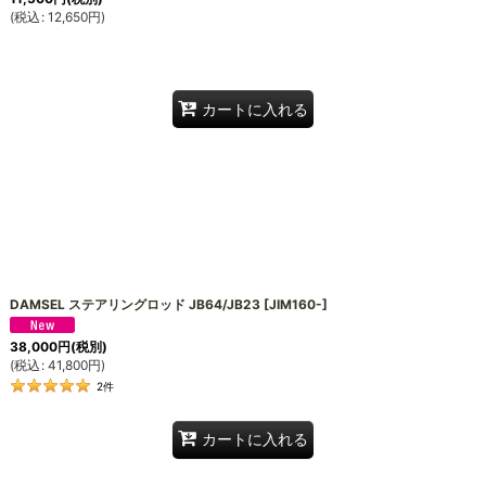
(
税込
:
12,650
円
)
カートに入れる
DAMSEL ステアリングロッド JB64/JB23
[
JIM160-
]
38,000
円
(税別)
(
税込
:
41,800
円
)
2
件
カートに入れる