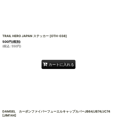
TRAIL HERO JAPAN ステッカー
[
OTH-038
]
500
円
(税別)
(
税込
:
550
円
)
カートに入れる
DAMSEL カーボンファイバーフューエルキャップカバーJB64/JB74/JC74
[
JIM144
]