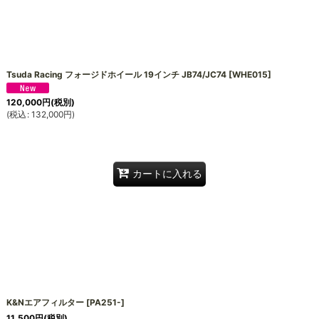
絞り込む
Tsuda Racing フォージドホイール 19インチ JB74/JC74
[
WHE015
]
120,000
円
(税別)
(
税込
:
132,000
円
)
カートに入れる
K&Nエアフィルター
[
PA251-
]
11,500
円
(税別)