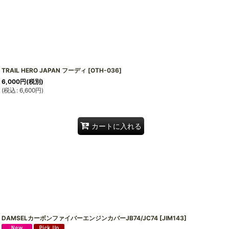
TRAIL HERO JAPAN フーディ
[
OTH-036
]
6,000
円
(税別)
(
税込
:
6,600
円
)
カートに入れる
DAMSELカーボンファイバーエンジンカバーJB74/JC74
[
JIM143
]