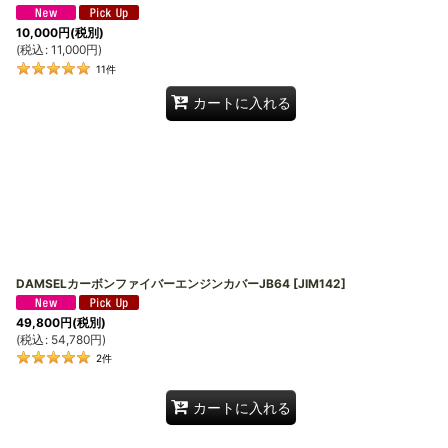
10,000
円
(税別)
(
税込
:
11,000
円
)
11
件
カートに入れる
DAMSELカーボンファイバーエンジンカバーJB64
[
JIM142
]
49,800
円
(税別)
(
税込
:
54,780
円
)
2
件
カートに入れる