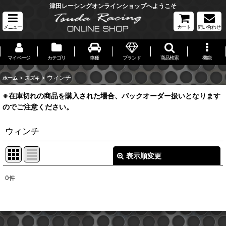
津田レーシングオンラインショップへようこそ
メニュー
カート
問い合わせ
マイページ
カテゴリ
車種
ブランド
商品検索
機能
>
>
ウィンチ
ホーム
スズキ
※在庫切れの商品を購入された場合、バックオーダー扱いとなります
のでご注意ください。
ウィンチ
表示順変更
閉じる
0
件
表示数
:
並び順
: