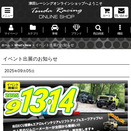
津田レーシングオンラインショップへようこそ
メニュー
カート
問い合わせ
マイページ
カテゴリ
車種
ブランド
商品検索
機能
>
>
イベント出展のお知らせ
ホーム
What's New
イベント出展のお知らせ
2025
09
05
年
月
日