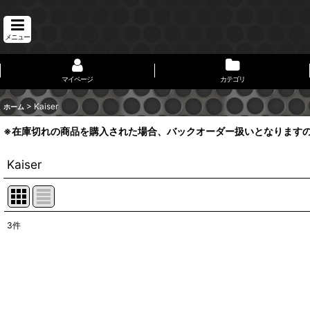
メニュー
マイページ
カテゴリ
>
Kaiser
ホーム
※在庫切れの商品を購入された場合、バックオーダー扱いとなります
Kaiser
3
件
表示数
:
並び順
: