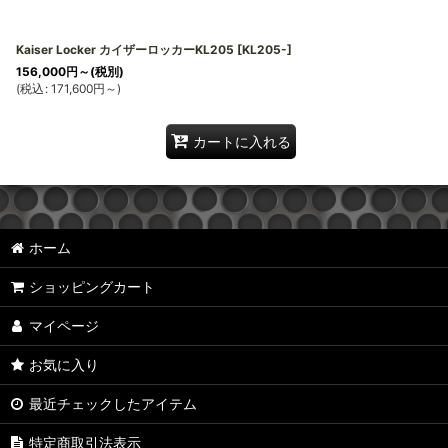
Kaiser Locker カイザーロッカーKL205
[
KL205-
]
156,000
円
～
(税別)
(
税込
:
171,600
円
～
)
カートに入れる
ホーム
ショッピングカート
マイページ
お気に入り
最近チェックしたアイテム
特定商取引法表示