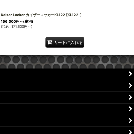
Kaiser Locker カイザーロッカーKL122
[
KL122-
]
156,000
円
～
(税別)
(
税込
:
171,600
円
～
)
カートに入れる