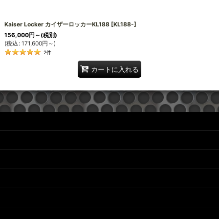
絞り込む
Kaiser Locker カイザーロッカーKL188
[
KL188-
]
156,000
円
～
(税別)
(
税込
:
171,600
円
～
)
2
件
カートに入れる