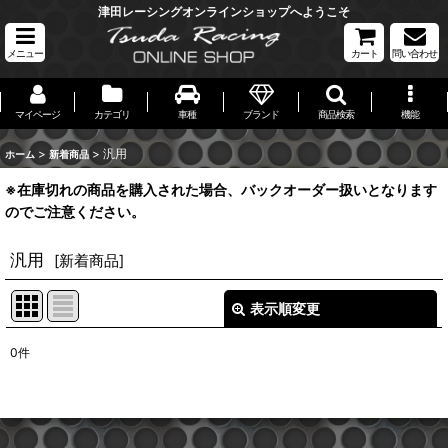
津田レーシングオンラインショップへようこそ
メニュー
カート
問い合わせ
マイページ
カテゴリ
車種
ブランド
商品検索
機能
>
>
汎用
ホーム
新着商品
※在庫切れの商品を購入された場合、バックオーダー扱いとなります
のでご注意ください。
汎用
[
新着商品
]
表示順変更
閉じる
0
件
表示数
:
並び順
: