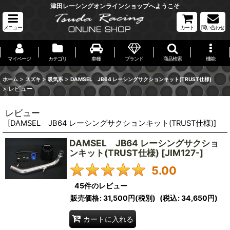
津田レーシングオンラインショップへようこそ
メニュー
カート
問い合わせ
マイページ
カテゴリ
車種
ブランド
商品検索
機能
>
>
>
ホーム
スズキ
吸気系
DAMSEL JB64 レーシングサクションキット(TRUST仕様)
>
レビュー
レビュー
[
DAMSEL JB64 レーシングサクションキット(TRUST仕様)
]
DAMSEL JB64 レーシングサクショ
ンキット(TRUST仕様)
[
JIM127-
]
5.00
45
件のレビュー
販売価格
:
31,500円
(税別)
(
税込
:
34,650円
)
カートに入れる