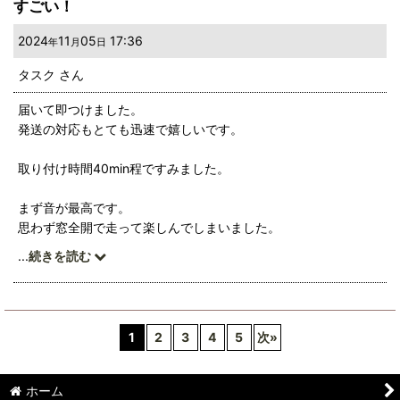
すごい！
2024
11
05
17:36
年
月
日
タスク
さん
届いて即つけました。
発送の対応もとても迅速で嬉しいです。
取り付け時間40min程ですみました。
まず音が最高です。
思わず窓全開で走って楽しんでしまいました。
...
続きを読む
そして低速トルクが上がっているように感じます。
普段3速のままじゃ登らないか？という坂も登れるようになり大
変満足です。
1
2
3
4
5
次
»
次はブローバルブをいってみたいと思います。
ホーム