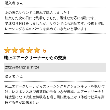
購入者
さん
あの吸気サウンドに憧れて購入しました！
注文した次の日には到着しました。迅速な対応に感謝です。
早速取り付けをしましたが、サウンドにも満足です。今後も津田
レーシングさんのパーツを集めていきたいと思います！
5
純正エアークリーナーからの交換
2025
04
21
11:24
年
月
日
購入者
さん
純正エアークリーナからのレーシングサクションキットを取り付
け。レスポンス及び低速時のモタつきが低減。エアークリーナも
解放型になり沢山空気吸込も増し回転数も上がり体感で効果を実
感する事が出来ました！