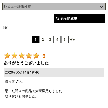
レビュー評価分布
45
件
表示順変更
閉じる
0
件
45
件
0
件
レビュー検索
:
0
件
1
2
3
4
5
次
»
期間
:
0
件
5
画像
:
ありがとうございました
星の数
:
2026
05
14
19:46
年
月
日
購入者
さん
並び順
:
思った通りの商品で大変満足しました。
取り付けも簡単した。
絞り込む