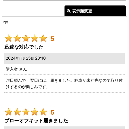
2
件
表示順変更
閉じる
0
件
2
件
0
件
レビュー検索
:
0
件
5
期間
:
0
件
迅速な対応でした
画像
:
2024
11
25
20:10
年
月
日
購入者
さん
星の数
:
昨日頼んで，翌日には、届きました。納車が未だ先なので取り付
けするのが楽しみです。
並び順
:
絞り込む
5
ブローオフキット届きました