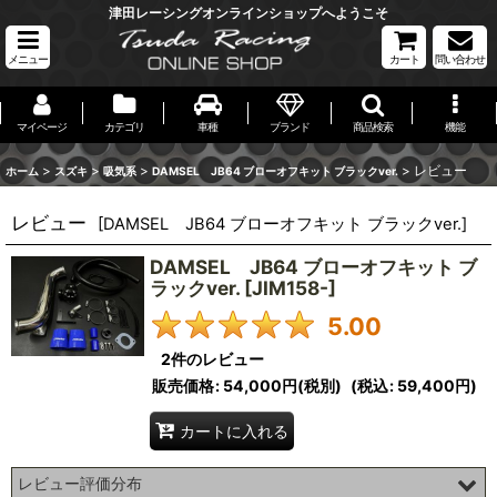
津田レーシングオンラインショップへようこそ
メニュー
カート
問い合わせ
マイページ
カテゴリ
車種
ブランド
商品検索
機能
>
>
>
>
レビュー
ホーム
スズキ
吸気系
DAMSEL JB64 ブローオフキット ブラックver.
レビュー
[
DAMSEL JB64 ブローオフキット ブラックver.
]
DAMSEL JB64 ブローオフキット ブ
ラックver.
[
JIM158-
]
5.00
2
件のレビュー
販売価格
:
54,000円
(税別)
(
税込
:
59,400円
)
カートに入れる
レビュー評価分布