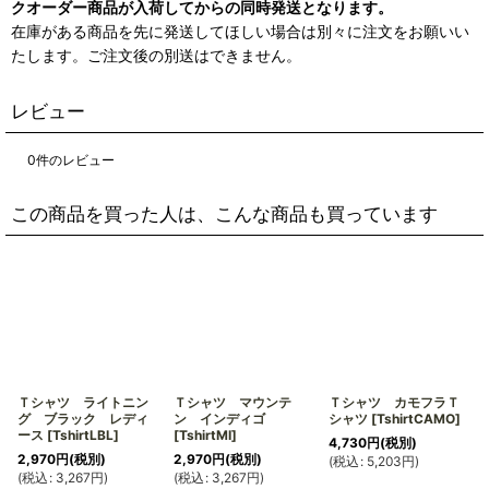
クオーダー商品が入荷してからの同時発送となります。
在庫がある商品を先に発送してほしい場合は別々に注文をお願いい
たします。ご注文後の別送はできません。
レビュー
0
件のレビュー
この商品を買った人は、こんな商品も買っています
Ｔシャツ ライトニン
Ｔシャツ マウンテ
Ｔシャツ カモフラＴ
グ ブラック レディ
ン インディゴ
シャツ
[
TshirtCAMO
]
ース
[
TshirtLBL
]
[
TshirtMI
]
4,730
円
(税別)
2,970
円
(税別)
2,970
円
(税別)
(
税込
:
5,203
円
)
(
税込
:
3,267
円
)
(
税込
:
3,267
円
)
(