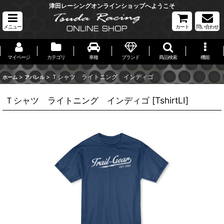
津田レーシングオンラインショップへようこそ
メニュー
カート
問い合わせ
マイページ
カテゴリ
車種
ブランド
商品検索
機能
>
>
Ｔシャツ ライトニング インディゴ
ホーム
アパレル
Ｔシャツ ライトニング インディゴ
[
TshirtLI
]