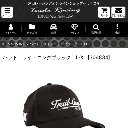
津田レーシングオンラインショップへようこそ
メニュー
カート
問い合わせ
マイページ
カテゴリ
車種
ブランド
商品検索
機能
>
>
ハット ライトニングブラック L-XL
ホーム
アパレル
ハット ライトニングブラック L-XL
[
304834
]