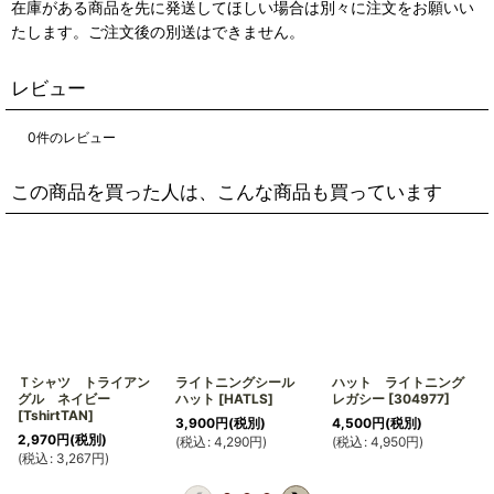
在庫がある商品を先に発送してほしい場合は別々に注文をお願いい
たします。ご注文後の別送はできません。
レビュー
0
件のレビュー
この商品を買った人は、こんな商品も買っています
Ｔシャツ トライアン
ライトニングシール
ハット ライトニング
グル ネイビー
ハット
[
HATLS
]
レガシー
[
304977
]
[
TshirtTAN
]
3,900
円
(税別)
4,500
円
(税別)
2,970
円
(税別)
(
税込
:
4,290
円
)
(
税込
:
4,950
円
)
(
(
税込
:
3,267
円
)