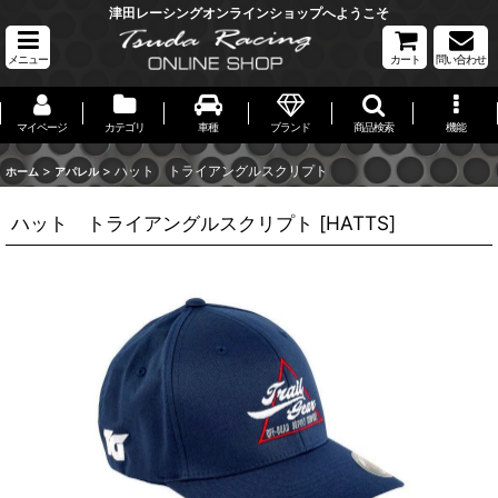
津田レーシングオンラインショップへようこそ
メニュー
カート
問い合わせ
マイページ
カテゴリ
車種
ブランド
商品検索
機能
>
>
ハット トライアングルスクリプト
ホーム
アパレル
ハット トライアングルスクリプト
[
HATTS
]