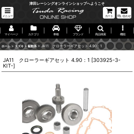
津田レーシングオンラインショップへようこそ
メニュー
カート
問い合わせ
マイページ
カテゴリ
車種
ブランド
商品検索
機能
>
>
>
JA11 クローラーギアセット 4.90：1
ホーム
スズキ
駆動系
JA11 クローラーギアセット 4.90：1
[
303925-3-
KIT-
]