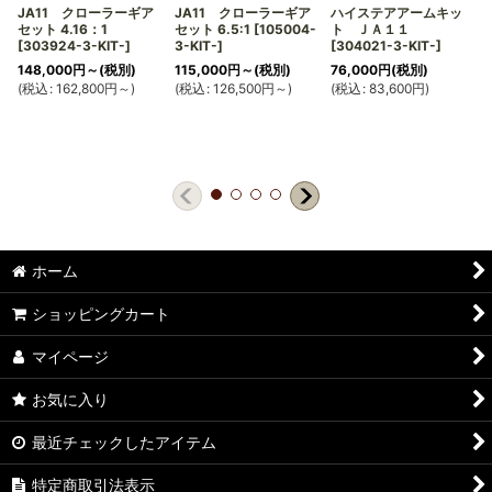
JA11 クローラーギア
JA11 クローラーギア
ハイステアアームキッ
セット 4.16：1
セット 6.5:1
[
105004-
ト ＪＡ１１
[
303924-3-KIT-
]
3-KIT-
]
[
304021-3-KIT-
]
148,000
円
～
(税別)
115,000
円
～
(税別)
76,000
円
(税別)
(
税込
:
162,800
円
～
)
(
税込
:
126,500
円
～
)
(
税込
:
83,600
円
)
(
ホーム
ショッピングカート
マイページ
お気に入り
最近チェックしたアイテム
特定商取引法表示