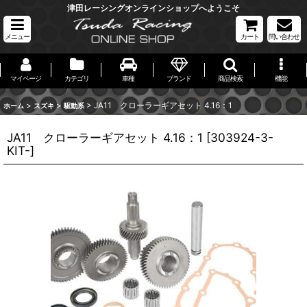
津田レーシングオンラインショップへようこそ
メニュー
カート
問い合わせ
マイページ
カテゴリ
車種
ブランド
商品検索
機能
>
>
>
JA11 クローラーギアセット 4.16：1
ホーム
スズキ
駆動系
JA11 クローラーギアセット 4.16：1
[
303924-3-
KIT-
]