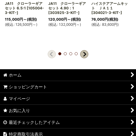
JA11 クローラーギア
JA11 クローラーギア
ハイステアアームキッ
セット 6.5:1
[
105004-
セット 4.90：1
ト ＪＡ１１
3-KIT-
]
[
303925-3-KIT-
]
[
304021-3-KIT-
]
115,000
円
～
(税別)
120,000
円
～
(税別)
76,000
円
(税別)
(
税込
:
126,500
円
～
)
(
税込
:
132,000
円
～
)
(
税込
:
83,600
円
)
(
ホーム
ショッピングカート
マイページ
お気に入り
最近チェックしたアイテム
特定商取引法表示