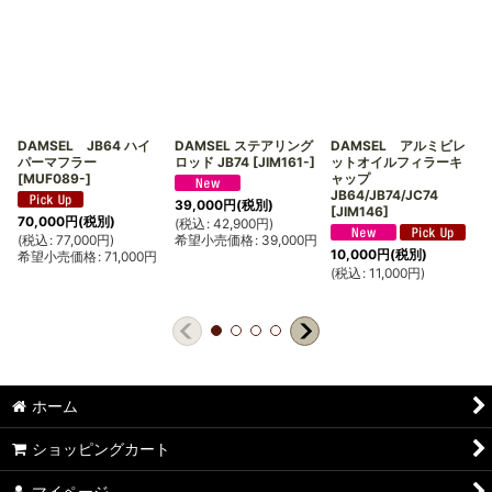
まりわかりませんが、エンジンを回すととてもよい音がします。
無駄にうるさい感じはなく、上品な低さです。
アイドリングは純正より少し音が低くなった程度で、音の大きさ
は変わらないと思います。
以上の点から値段に見合った満足度の高いマフラーです。
DAMSEL JB64 ハイ
DAMSEL ステアリング
DAMSEL アルミビレ
ターボ化やサクションキットの装着も考えていましたが、個人的
パーマフラー
ロッド JB74
[
JIM161-
]
ットオイルフィラーキ
にはこのマフラーに替えただけで加速面では充分な仕上がりにな
[
MUF089-
]
ャップ
JB64/JB74/JC74
りました。
39,000
円
(税別)
[
JIM146
]
70,000
円
(税別)
(
税込
:
42,900
円
)
(
税込
:
77,000
円
)
希望小売価格
:
39,000
円
10,000
円
(税別)
希望小売価格
:
71,000
円
(
(
税込
:
11,000
円
)
ホーム
ショッピングカート
マイページ