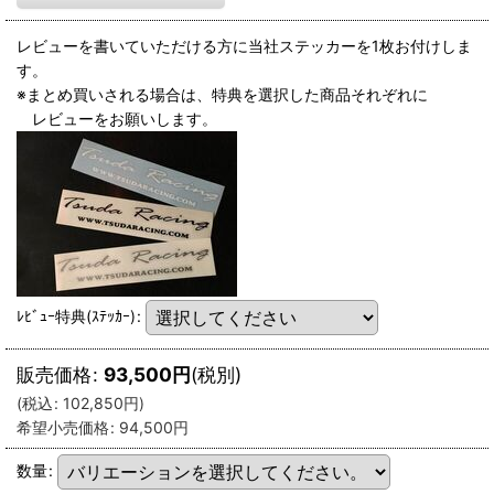
レビューを書いていただける方に当社ステッカーを1枚お付けしま
す。
※まとめ買いされる場合は、特典を選択した商品それぞれに
レビューをお願いします。
ﾚﾋﾞｭｰ特典(ｽﾃｯｶｰ)
:
販売価格
:
93,500
円
(税別)
(
税込
:
102,850
円
)
希望小売価格
:
94,500
円
数量
: