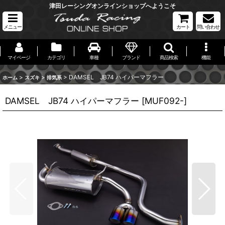
津田レーシングオンラインショップへようこそ
メニュー
カート
問い合わせ
マイページ
カテゴリ
車種
ブランド
商品検索
機能
>
>
>
DAMSEL JB74 ハイパーマフラー
ホーム
スズキ
排気系
DAMSEL JB74 ハイパーマフラー
[
MUF092-
]