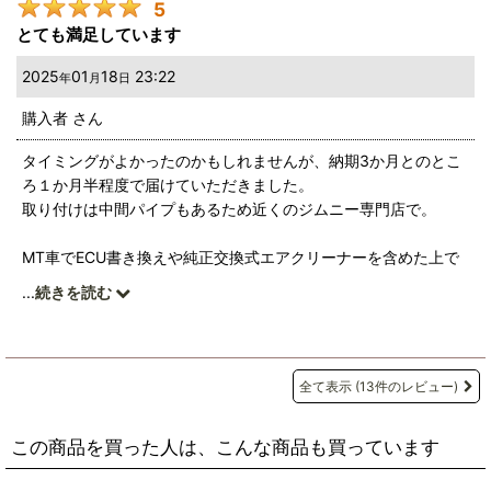
5
とても満足しています
2025
01
18
23:22
年
月
日
購入者
さん
タイミングがよかったのかもしれませんが、納期3か月とのとこ
ろ１か月半程度で届けていただきました。
取り付けは中間パイプもあるため近くのジムニー専門店で。
MT車でECU書き換えや純正交換式エアクリーナーを含めた上で
の使用感ですが、取り付け前と比べ加速力が２割増しくらいにな
...
続きを読む
りました。
特に体感できたのが高速道路での走行で、追い越しや首都高の上
り坂など、以前なら４速に下げて加速する必要のあった場面でも
全て5速でスムーズに加速できるようになりました。
全て表示
(13件のレビュー)
また燃費にも若干の改善が見られ、取り付けてもらったお店から
の帰り道10kmを走っただけで0.2km増えました。
この商品を買った人は、こんな商品も買っています
音については断熱や断振をしているため閉め切った車内からはあ