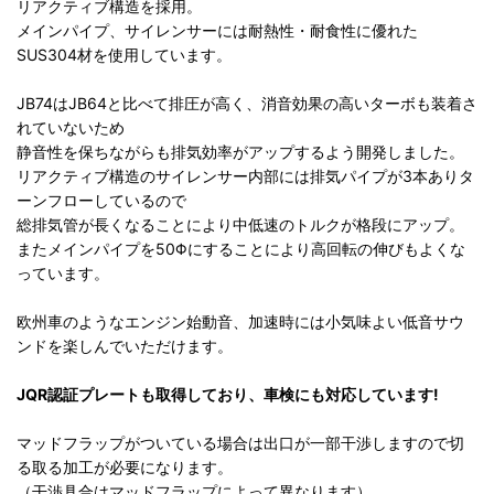
リアクティブ構造を採用。
メインパイプ、サイレンサーには耐熱性・耐食性に優れた
SUS304材を使用しています。
JB74はJB64と比べて排圧が高く、消音効果の高いターボも装着さ
れていないため
静音性を保ちながらも排気効率がアップするよう開発しました。
リアクティブ構造のサイレンサー内部には排気パイプが3本ありタ
ーンフローしているので
総排気管が長くなることにより中低速のトルクが格段にアップ。
またメインパイプを50Φにすることにより高回転の伸びもよくな
っています。
欧州車のようなエンジン始動音、加速時には小気味よい低音サウ
ンドを楽しんでいただけます。
JQR認証プレートも取得しており、車検にも対応しています!
マッドフラップがついている場合は出口が一部干渉しますので切
る取る加工が必要になります。
（干渉具合はマッドフラップによって異なります）