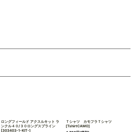
ロングフィールド アクスルキット ラ
Ｔシャツ カモフラＴシャツ
ンクル４０/３０ロングスプライン
[
TshirtCAMO
]
[
303403-1-KIT-
]