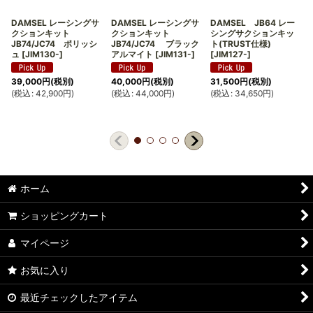
DAMSEL レーシングサ
DAMSEL レーシングサ
DAMSEL JB64 レー
クションキット
クションキット
シングサクションキッ
JB74/JC74 ポリッシ
JB74/JC74 ブラック
ト(TRUST仕様)
ュ
[
JIM130-
]
アルマイト
[
JIM131-
]
[
JIM127-
]
(
39,000
円
(税別)
40,000
円
(税別)
31,500
円
(税別)
(
税込
:
42,900
円
)
(
税込
:
44,000
円
)
(
税込
:
34,650
円
)
ホーム
ショッピングカート
マイページ
お気に入り
最近チェックしたアイテム