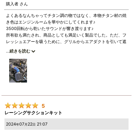
購入者
さん
よくあるなんちゃってチタン調の物ではなく、本物チタン材の焼
き色はエンジンルームを華やかにしてくれます♪
3500回転から乾いたサウンドが響き渡ります♪
所有欲も満たされ、商品としても満足いく製品でした。ただ、フ
レッシュエアーを吸うために、グリルからエアダクトを引いて遮
熱板も作った方がいいですね。商品化を希望します♪
...
続きを読む
5
レーシングサクションキット
2024
07
22
21:07
年
月
日