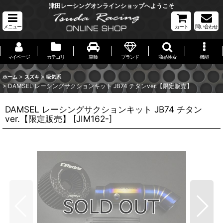
津田レーシングオンラインショップへようこそ
メニュー
カート
問い合わせ
マイページ
カテゴリ
車種
ブランド
商品検索
機能
>
>
ホーム
スズキ
吸気系
>
DAMSEL レーシングサクションキット JB74 チタンver.【限定販売】
DAMSEL レーシングサクションキット JB74 チタン
ver.【限定販売】
[
JIM162-
]