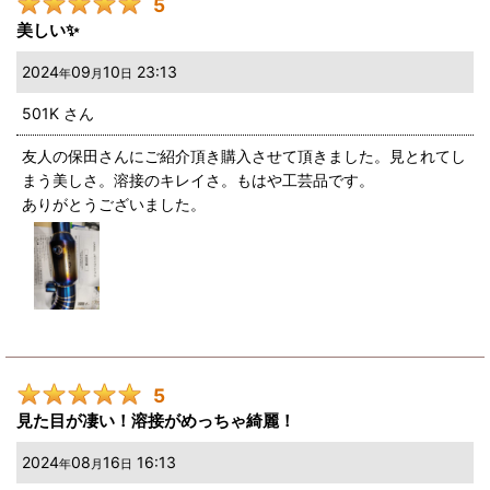
5
美しい✨
2024
09
10
23:13
年
月
日
501K
さん
友人の保田さんにご紹介頂き購入させて頂きました。見とれてし
まう美しさ。溶接のキレイさ。もはや工芸品です。
ありがとうございました。
5
見た目が凄い！溶接がめっちゃ綺麗！
2024
08
16
16:13
年
月
日