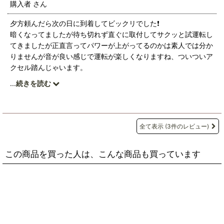
購入者
さん
夕方頼んだら次の日に到着してビックリでした❗️
暗くなってましたが待ち切れず直ぐに取付してサクッと試運転し
てきましたが正直言ってパワーが上がってるのかは素人では分か
りませんが音が良い感じで運転が楽しくなりますね、ついついア
クセル踏んじゃいます。
低速域のトルクも問題なしです、他社でECUの書換えしてるので
...
続きを読む
少し不安でしたが問題なく試運転終了出来たので良かったです。
取付は簡単で素人でも20分で取付出来ました
ボンネット開けるたびにニヤけてしまいそうです
おすすめの商品ですね。
全て表示
(3件のレビュー)
この商品を買った人は、こんな商品も買っています