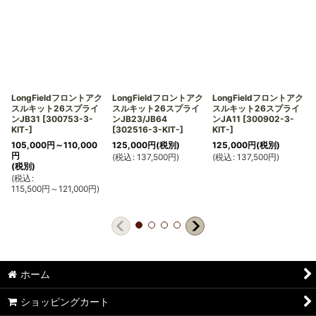
LongFieldフロントアク
LongFieldフロントアク
LongFieldフロントアク
スルキット26スプライ
スルキット26スプライ
スルキット26スプライ
ンJB31
[
300753-3-
ンJB23/JB64
ンJA11
[
300902-3-
KIT-
]
[
302516-3-KIT-
]
KIT-
]
105,000
円
～110,000
125,000
円
(税別)
125,000
円
(税別)
円
(
税込
:
137,500
円
)
(
税込
:
137,500
円
)
(税別)
(
税込
:
(
115,500
円
～121,000
円
)
ホーム
ショッピングカート