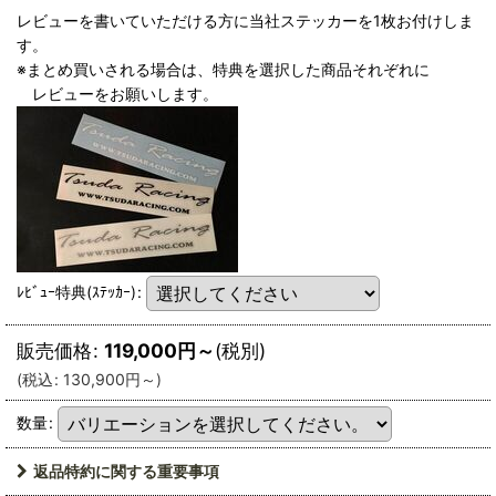
レビューを書いていただける方に当社ステッカーを1枚お付けしま
す。
※まとめ買いされる場合は、特典を選択した商品それぞれに
レビューをお願いします。
ﾚﾋﾞｭｰ特典(ｽﾃｯｶｰ)
:
販売価格
:
119,000
円
～
(税別)
(
税込
:
130,900
円
～
)
数量
:
返品特約に関する重要事項