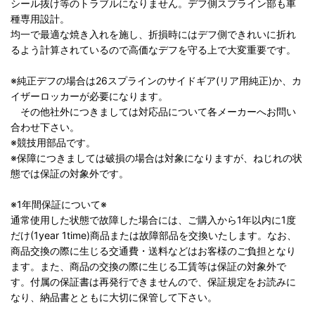
シール抜け等のトラブルになりません。デフ側スプライン部も車
種専用設計。
均一で最適な焼き入れを施し、折損時にはデフ側できれいに折れ
るよう計算されているので高価なデフを守る上で大変重要です。
※純正デフの場合は26スプラインのサイドギア(リア用純正)か、カ
イザーロッカーが必要になります。
その他社外につきましては対応品について各メーカーへお問い
合わせ下さい。
※競技用部品です。
※保障につきましては破損の場合は対象になりますが、ねじれの状
態では保証の対象外です。
※1年間保証について※
通常使用した状態で故障した場合には、ご購入から1年以内に1度
だけ(1year 1time)商品または故障部品を交換いたします。なお、
商品交換の際に生じる交通費・送料などはお客様のご負担となり
ます。また、商品の交換の際に生じる工賃等は保証の対象外で
す。付属の保証書は再発行できませんので、保証規定をお読みに
なり、納品書とともに大切に保管して下さい。