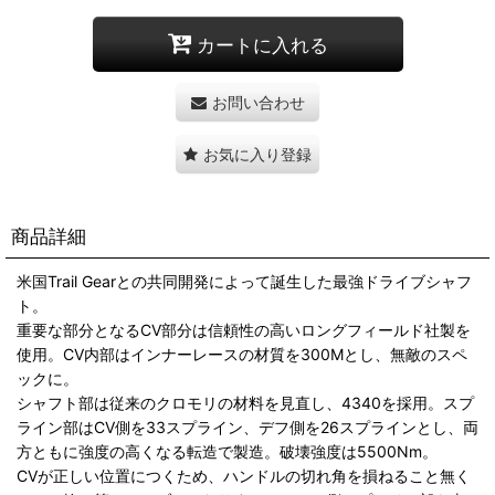
カートに入れる
お問い合わせ
お気に入り登録
商品詳細
米国Trail Gearとの共同開発によって誕生した最強ドライブシャフ
ト。
重要な部分となるCV部分は信頼性の高いロングフィールド社製を
使用。CV内部はインナーレースの材質を300Mとし、無敵のスペ
ックに。
シャフト部は従来のクロモリの材料を見直し、4340を採用。スプ
ライン部はCV側を33スプライン、デフ側を26スプラインとし、両
方ともに強度の高くなる転造で製造。破壊強度は5500Nm。
CVが正しい位置につくため、ハンドルの切れ角を損ねること無く