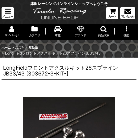
津田レーシングオンラインショップへようこそ
メニュー
カート
問い合わせ
マイページ
カテゴリ
車種
ブランド
商品検索
機能
>
>
ホーム
スズキ
駆動系
>
LongFieldフロントアクスルキット26スプラインJB33/43
LongFieldフロントアクスルキット26スプライン
JB33/43
[
303672-3-KIT-
]