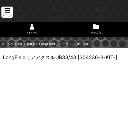
メニュー
マイページ
カテゴリ
>
>
>
LongFieldリアアクスル JB33/43
ホーム
スズキ
駆動系
LongFieldリアアクスル JB33/43
[
304236-3-KIT-
]