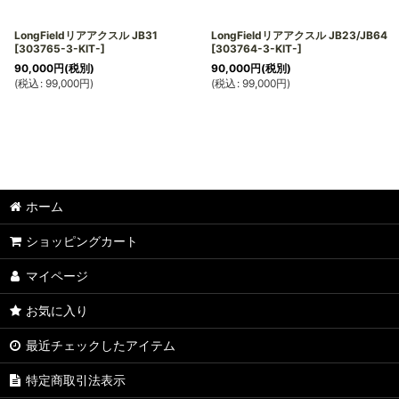
LongFieldリアアクスル JB31
LongFieldリアアクスル JB23/JB64
[
303765-3-KIT-
]
[
303764-3-KIT-
]
90,000
円
(税別)
90,000
円
(税別)
(
税込
:
99,000
円
)
(
税込
:
99,000
円
)
ホーム
ショッピングカート
マイページ
お気に入り
最近チェックしたアイテム
特定商取引法表示