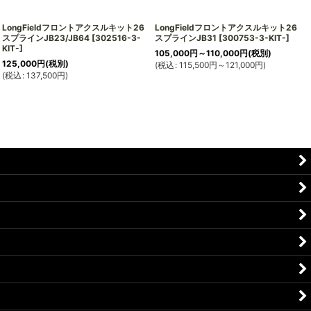
LongFieldフロントアクスルキット26
LongFieldフロントアクスルキット26
スプラインJB23/JB64
[
302516-3-
スプラインJB31
[
300753-3-KIT-
]
KIT-
]
105,000
円
～110,000
円
(税別)
125,000
円
(税別)
(
税込
:
115,500
円
～121,000
円
)
(
(
税込
:
137,500
円
)