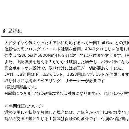
商品詳細
大径タイヤや低くなったギア比に対応するべく米国Trail Gearと
信頼性の高いロングフィールド社製を使用。4340クロモリを使用
強度は4286lbs(約5800Nm)ひねりに対しては77度まで耐えます。
また、上記強度を超える力がかかり破損した場合も、バラバラにな
完全ボルトオン設計で、取り付けには加工が一切必要ありません。
JA11、JB31用はドラムのボルト、JB23用はハブボルトが付属しま
取り付けには純正のベアリング、リテーナーが必要です。
※競技用部品です。
※保障につきましては破損の場合は対象になりますが、ねじれの状態
※1年間保証について※
通常使用した状態で故障した場合には、ご購入から1年以内に1度だけ(
商品の交換の際に生じる工賃等は保証の対象外です。付属の保証書