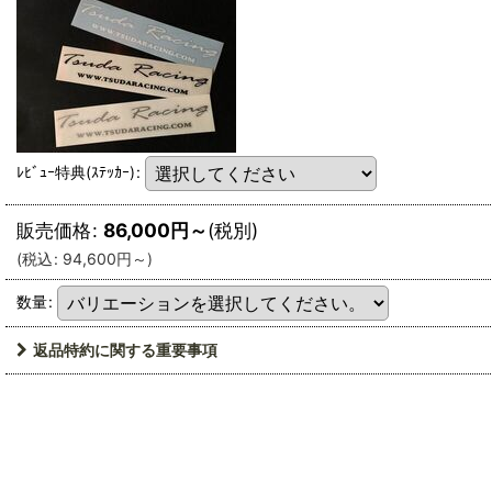
ﾚﾋﾞｭｰ特典(ｽﾃｯｶｰ)
:
販売価格
:
86,000
円
～
(税別)
(
税込
:
94,600
円
～
)
数量
:
返品特約に関する重要事項