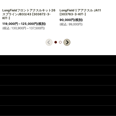
LongFieldフロントアクスルキット26
LongFieldリアアクスル JA11
スプラインJB33/43
[
303672-3-
[
303763-3-KIT-
]
KIT-
]
90,000
円
(税別)
119,000
円
～125,000
円
(税別)
(
税込
:
99,000
円
)
(
税込
:
130,900
円
～137,500
円
)