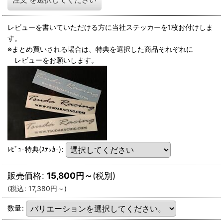
レビューを書いていただける方に当社ステッカーを1枚お付けしま
す。
※まとめ買いされる場合は、特典を選択した商品それぞれに
レビューをお願いします。
ﾚﾋﾞｭｰ特典(ｽﾃｯｶｰ)
:
販売価格
:
15,800
円
～
(税別)
(
税込
:
17,380
円
～
)
数量
: