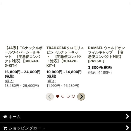
【JA系】TGナックルボ
TRAILGEARクロモリス
DAMSEL ウェルドオン
ールワイパーシールキ
ピンドルナットキッ
フィルキャップ 【宅
ット 【宅急便コンパ
ト 【宅急便コンパク
急便コンパクト対応】
クト対応】
[
300749-
ト対応】
[
301426-
[
PA250-
]
3-KIT-
]
KIT-
]
3,800
円
(税別)
16,800
円
～24,000
円
10,900
円
～14,800
円
(
税込
:
4,180
円
)
(
(税別)
(税別)
(
税込
:
(
税込
:
18,480
円
～26,400
円
)
11,990
円
～16,280
円
)
ホーム
ショッピングカート