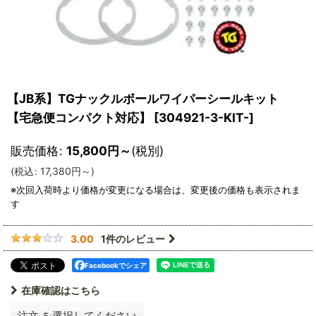
【JB系】TGナックルボールワイパーシールキット
【宅急便コンパクト対応】
[
304921-3-KIT-
]
販売価格
:
15,800
円
～
(税別)
(
税込
:
17,380
円
～
)
1
件のレビュー
3.00
Facebookでシェア
在庫確認はこちら
注文
を選択してください