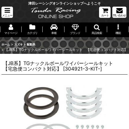
津田レーシングオンラインショップへようこそ
メニュー
カート
問い合わせ
マイページ
カテゴリ
車種
ブランド
商品検索
機能
>
>
ホーム
スズキ
駆動系
>
【JB系】TGナックルボールワイパーシールキット 【宅急便コンパクト対応】
【JB系】TGナックルボールワイパーシールキット
【宅急便コンパクト対応】
[
304921-3-KIT-
]