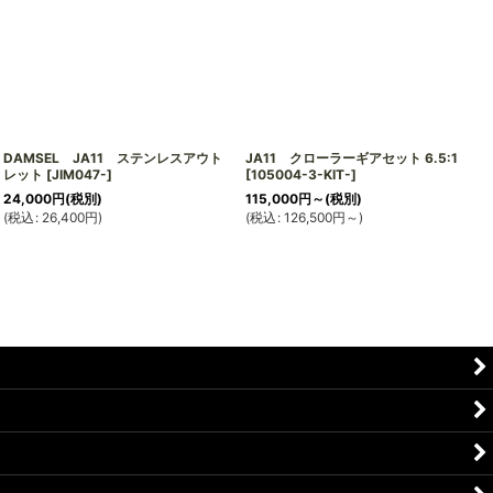
DAMSEL JA11 ステンレスアウト
JA11 クローラーギアセット 6.5:1
レット
[
JIM047-
]
[
105004-3-KIT-
]
24,000
円
(税別)
115,000
円
～
(税別)
(
税込
:
26,400
円
)
(
税込
:
126,500
円
～
)
(