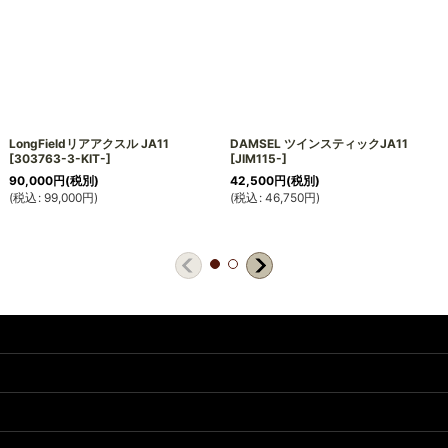
LongFieldリアアクスル JA11
DAMSEL ツインスティックJA11
[
303763-3-KIT-
]
[
JIM115-
]
90,000
円
(税別)
42,500
円
(税別)
(
税込
:
99,000
円
)
(
税込
:
46,750
円
)