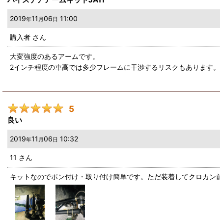
2019
11
06
11:00
年
月
日
購入者
さん
大変強度のあるアームです。
2インチ程度の車高では多少フレームに干渉するリスクもあります。
5
良い
2019
11
06
10:32
年
月
日
11
さん
キットなのでポン付け・取り付け簡単です。ただ装着してクロカン