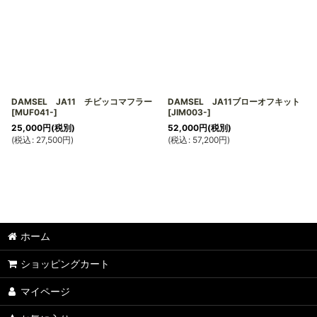
DAMSEL JA11 チビッコマフラー
DAMSEL JA11ブローオフキット
[
MUF041-
]
[
JIM003-
]
25,000
円
(税別)
52,000
円
(税別)
(
税込
:
27,500
円
)
(
税込
:
57,200
円
)
ホーム
ショッピングカート
マイページ