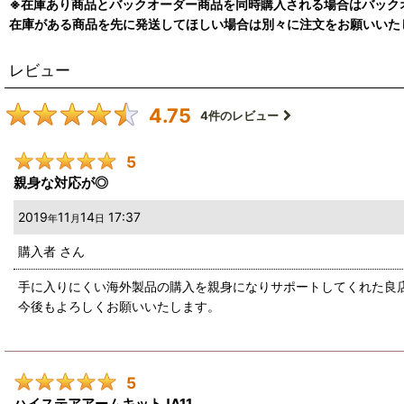
※在庫あり商品とバックオーダー商品を同時購入される場合はバック
在庫がある商品を先に発送してほしい場合は別々に注文をお願いいた
レビュー
4.75
4
件のレビュー
5
親身な対応が◎
2019
11
14
17:37
年
月
日
購入者
さん
手に入りにくい海外製品の購入を親身になりサポートしてくれた良
今後もよろしくお願いいたします。
5
ハイステアアームキットJA11