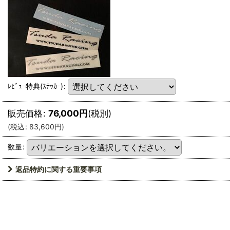
ﾚﾋﾞｭｰ特典(ｽﾃｯｶｰ)
:
販売価格
:
76,000
円
(税別)
(
税込
:
83,600
円
)
数量
:
返品特約に関する重要事項