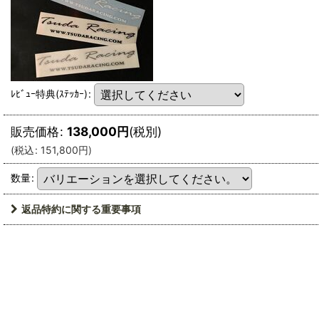
ﾚﾋﾞｭｰ特典(ｽﾃｯｶｰ)
:
販売価格
:
138,000
円
(税別)
(
税込
:
151,800
円
)
数量
:
返品特約に関する重要事項