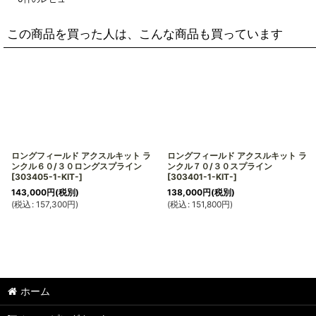
この商品を買った人は、こんな商品も買っています
ロングフィールド アクスルキット ラ
ロングフィールド アクスルキット ラ
ンクル６０/３０ロングスプライン
ンクル７０/３０スプライン
[
303405-1-KIT-
]
[
303401-1-KIT-
]
143,000
円
(税別)
138,000
円
(税別)
(
税込
:
157,300
円
)
(
税込
:
151,800
円
)
ホーム