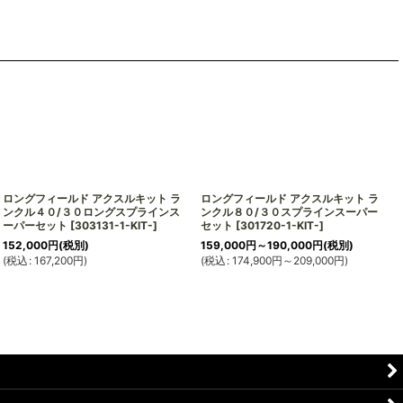
ロングフィールド アクスルキット ラ
ロングフィールド アクスルキット ラ
ンクル４０/３０ロングスプラインス
ンクル８０/３０スプラインスーパー
ーパーセット
[
303131-1-KIT-
]
セット
[
301720-1-KIT-
]
152,000
円
(税別)
159,000
円
～190,000
円
(税別)
(
税込
:
167,200
円
)
(
税込
:
174,900
円
～209,000
円
)
(