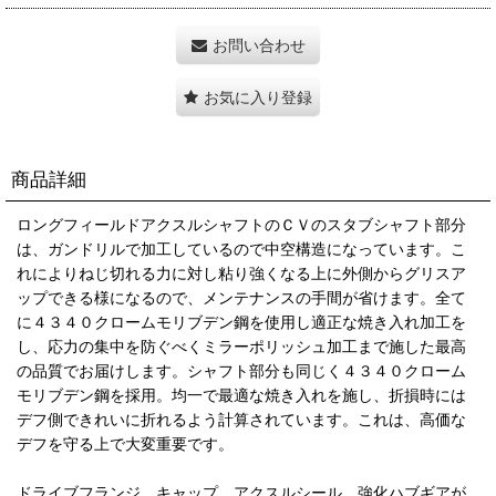
お問い合わせ
お気に入り登録
商品詳細
ロングフィールドアクスルシャフトのＣＶのスタブシャフト部分
は、ガンドリルで加工しているので中空構造になっています。こ
れによりねじ切れる力に対し粘り強くなる上に外側からグリスア
ップできる様になるので、メンテナンスの手間が省けます。全て
に４３４０クロームモリブデン鋼を使用し適正な焼き入れ加工を
し、応力の集中を防ぐべくミラーポリッシュ加工まで施した最高
の品質でお届けします。シャフト部分も同じく４３４０クローム
モリブデン鋼を採用。均一で最適な焼き入れを施し、折損時には
デフ側できれいに折れるよう計算されています。これは、高価な
デフを守る上で大変重要です。
ドライブフランジ、キャップ、アクスルシール、強化ハブギアが