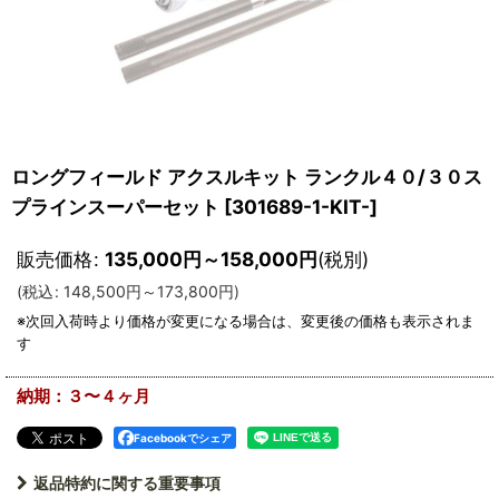
ロングフィールド アクスルキット ランクル４０/３０ス
プラインスーパーセット
[
301689-1-KIT-
]
販売価格
:
135,000
円
～158,000
円
(税別)
(
税込
:
148,500
円
～173,800
円
)
納期：３〜４ヶ月
Facebookでシェア
返品特約に関する重要事項