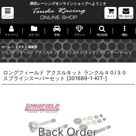
津田レーシングオンラインショップへようこそ
メニュー
カート
問い合わせ
マイページ
カテゴリ
車種
ブランド
商品検索
機能
>
>
ホーム
トヨタ
駆動系
>
ロングフィールド アクスルキット ランクル４０/３０スプラインスーパーセッ
ト
ロングフィールド アクスルキット ランクル４０/３０
スプラインスーパーセット
[
301689-1-KIT-
]