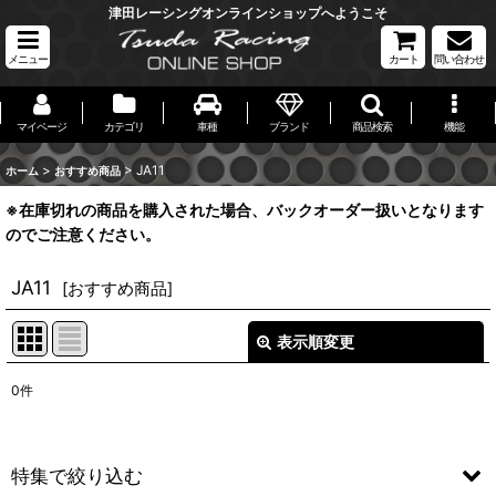
津田レーシングオンラインショップへようこそ
メニュー
カート
問い合わせ
マイページ
カテゴリ
車種
ブランド
商品検索
機能
>
>
JA11
ホーム
おすすめ商品
※在庫切れの商品を購入された場合、バックオーダー扱いとなります
のでご注意ください。
JA11
[
おすすめ商品
]
表示順変更
閉じる
0
件
表示数
:
並び順
:
特集で絞り込む