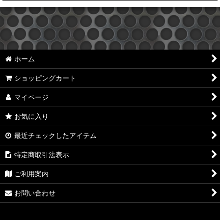
絞り込む
DAMSEL
JA11
ホーム
JB31
ショッピングカート
JB23
マイページ
JB33/43
お気に入り
JB64
最近チェックしたアイテム
JB74
特定商取引法表示
JC74(ノマド)
ご利用案内
Trail Gear
お問い合わせ
JM RIGGING SUPPLY