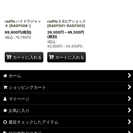
絞り込む
radflo ハイドラジャッ
radflo 2.0エアショック
キ
[
RADF006-
]
[
RADF001-RADF003
]
69,800
円
(税別)
39,000
円
～49,500
円
(税別)
(
税込
:
76,780
円
)
(
税込
:
42,900
円
～54,450
円
)
カートに入れる
カートに入れる
ホーム
ショッピングカート
マイページ
お気に入り
最近チェックしたアイテム