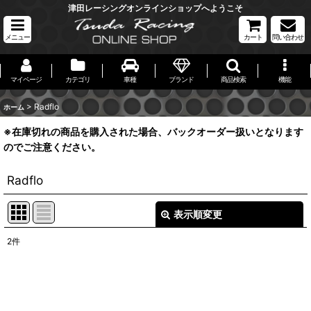
津田レーシングオンラインショップへようこそ
メニュー
カート
問い合わせ
マイページ
カテゴリ
車種
ブランド
商品検索
機能
>
Radflo
ホーム
※在庫切れの商品を購入された場合、バックオーダー扱いとなります
のでご注意ください。
Radflo
表示順変更
閉じる
2
件
表示数
:
並び順
: