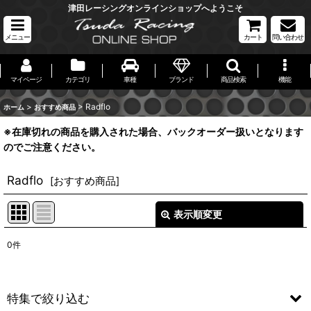
津田レーシングオンラインショップへようこそ
メニュー
カート
問い合わせ
マイページ
カテゴリ
車種
ブランド
商品検索
機能
>
>
Radflo
ホーム
おすすめ商品
※在庫切れの商品を購入された場合、バックオーダー扱いとなります
のでご注意ください。
Radflo
[
おすすめ商品
]
表示順変更
閉じる
0
件
表示数
:
並び順
:
特集で絞り込む