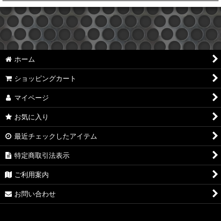
絞り込む
DAMSEL
JA11
ホーム
JB31
ショッピングカート
JB23
マイページ
JB33/43
お気に入り
JB64
最近チェックしたアイテム
JB74
特定商取引法表示
JC74(ノマド)
ご利用案内
Trail Gear
お問い合わせ
JM RIGGING SUPPLY