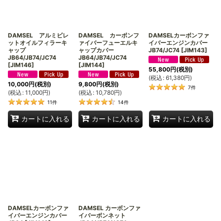
絞り込む
DAMSEL アルミビレ
DAMSEL カーボンフ
DAMSELカーボンファ
ットオイルフィラーキ
ァイバーフューエルキ
イバーエンジンカバー
ャップ
ャップカバー
JB74/JC74
[
JIM143
]
JB64/JB74/JC74
JB64/JB74/JC74
[
JIM146
]
[
JIM144
]
55,800
円
(税別)
(
税込
:
61,380
円
)
10,000
円
(税別)
9,800
円
(税別)
7
件
(
税込
:
11,000
円
)
(
税込
:
10,780
円
)
11
件
14
件
カートに入れる
カートに入れる
カートに入れる
DAMSELカーボンファ
DAMSEL カーボンファ
イバーエンジンカバー
イバーボンネット