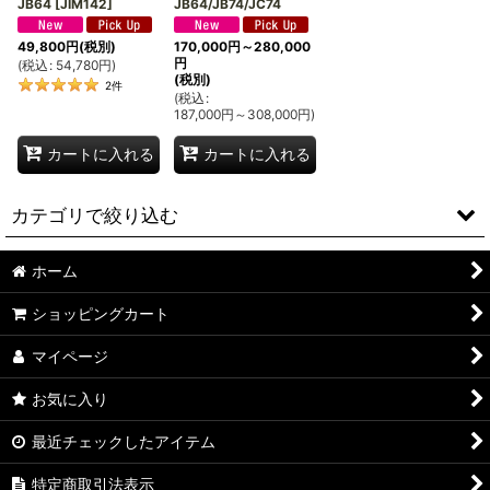
JB64
[
JIM142
]
JB64/JB74/JC74
49,800
円
(税別)
170,000
円
～280,000
円
(
税込
:
54,780
円
)
(税別)
2
件
(
税込
:
187,000
円
～308,000
円
)
カートに入れる
カートに入れる
カテゴリで絞り込む
ホーム
スズキ (全商品)
ショッピングカート
駆動系
マイページ
排気系
お気に入り
吸気系
最近チェックしたアイテム
サスペンション
特定商取引法表示