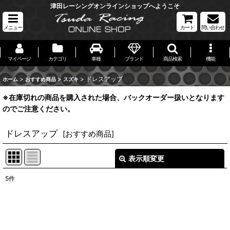
津田レーシングオンラインショップへようこそ
メニュー
カート
問い合わせ
マイページ
カテゴリ
車種
ブランド
商品検索
機能
>
>
>
ドレスアップ
ホーム
おすすめ商品
スズキ
※在庫切れの商品を購入された場合、バックオーダー扱いとなります
のでご注意ください。
ドレスアップ
[
おすすめ商品
]
表示順変更
閉じる
5
件
表示数
:
並び順
: