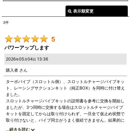
1
件
表示順変更
閉じる
2
件
3
件
0
件
レビュー検索
:
0
件
5
期間
:
0
件
パワーアップします
画像
:
2026
05
04
13:36
年
月
日
購入者
さん
星の数
:
ターボパイプ（スロットル側）、スロットルチャージパイプキッ
ト、レーシングサクションキット（純正BOX）を同時に付け替え
並び順
:
ました。
スロットルチャージパイプキットの説明書を参考に交換を開始し
絞り込む
ましたが、3つ同時に交換する場合はスロットルチャージパイプ
キットを固定してからは取り付けられず、一旦全て仮止め状態で
取り付けないと、パイプ同士がうまく接続できません。結果的に
一度インタークーラーを含め、全てを取り外したため完了まで4
...
続きを読む