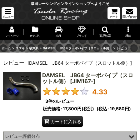
津田レーシングオンラインショップへようこそ
メニュー
カート
問い合わせ
マイページ
カテゴリ
車種
ブランド
商品検索
機能
>
>
>
>
レビュー
ホーム
スズキ
吸気系
DAMSEL JB64 ターボパイプ（スロットル側）
レビュー
[
DAMSEL JB64 ターボパイプ（スロットル側）
]
DAMSEL JB64 ターボパイプ（スロ
ットル側）
[
JIM167-
]
4.33
3
件のレビュー
販売価格
:
17,800円
(税別)
(
税込
:
19,580円
)
カートに入れる
レビュー評価分布