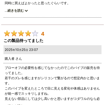
同時に買えばよかったと思ったぐらいです。
走行後、
...
続きを読む
純正インタークーラーでも、
入りと出のエアーの温度差の違いが、
パイプを触ってみて体感できました。
しばらく乗ってみて、
4
容量アップした
インタークーラーに交換してみたいと思います。
この製品待ってました
2025
10
25
23:07
年
月
日
購入者
さん
ブローオフの必要性を感じてなかったのでこのパイプの販売を待
ってました。
若干のズレを感じますがシリコンで繋がるので想定内かと思いま
す。
このパイプを変えたところで目に見える変化や体感はありません
が統一感でスッキリしますね。
見えない部品にしては少し高いかと思いますがコダワルのなら必
須です🤞