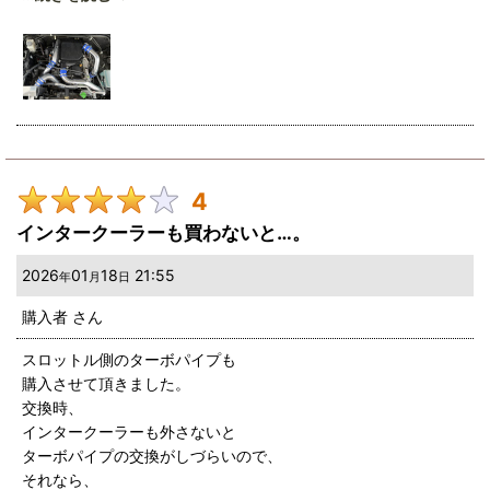
時間かかりました。ターボパイプ単品でもインタークーラーを取
り外してから交換することをおすすめします。
既にインタークーラーとターボパイプ（タービン側）、ハイパー
マフラーを取り付けていたのと、3点同時に交換したため、単独
での効果はわかりませんが、明らかにアクセルのレスポンスが良
くなったと感じます。アクセルを踏んだ分だけ回転数が上がり、
3500回転以上もすんなり超えて吹け上がりが良くなりました。
取り付け前は一般道では巡航速度 は4速でなければちょっとした
4
坂でも力不足を感じていましたが、5速で走ってもパワー不足を
感じなくなりました。燃費の面でも効果がありそうです。
インタークーラーも買わないと…。
これでひとまず吸排気系は完了です。
2026
01
18
21:55
年
月
日
購入者
さん
スロットル側のターボパイプも
購入させて頂きました。
交換時、
インタークーラーも外さないと
ターボパイプの交換がしづらいので、
それなら、