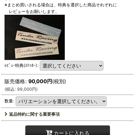
※まとめ買いされる場合は、特典を選択した商品それぞれに
レビューをお願いします。
ﾚﾋﾞｭｰ特典(ｽﾃｯｶｰ)
:
販売価格
:
90,000
円
(税別)
(
税込
:
99,000
円
)
数量
:
返品特約に関する重要事項
カートに入れる