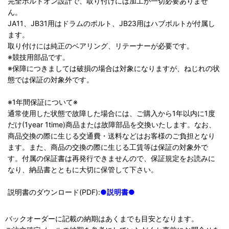
完全ボルトオン設計で、取り付けには加工が一切必要ありませ
ん。
JA11、JB31用はドラムのボルト、JB23用はハブボルトが付属し
ます。
取り付けには純正のベアリング、リテーナーが必要です。
※競技用部品です。
※保障につきましては破損の場合は対象になりますが、ねじれの状
態では保証の対象外です。
※1年間保証について※
通常使用した状態で故障した場合には、ご購入から1年以内に1度
だけ(1year 1time)商品または故障部品を交換いたします。なお、
商品交換の際に生じる交通費・送料などはお客様のご負担となり
ます。また、商品の交換の際に生じる工賃等は保証の対象外で
す。付属の保証書は再発行できませんので、保証規定をお読みに
なり、納品書とともに大切に保管して下さい。
説明書のダウンロード(PDF):
●説明書●
バックオーダーに記載の納期はあくまでも目安となります。