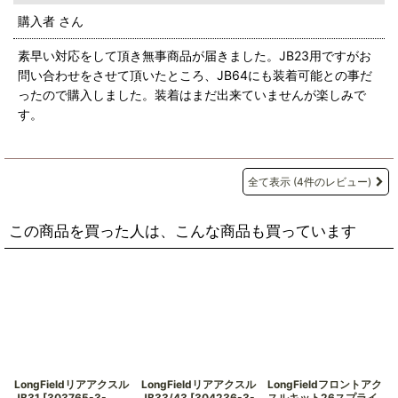
購入者
さん
素早い対応をして頂き無事商品が届きました。JB23用ですがお
問い合わせをさせて頂いたところ、JB64にも装着可能との事だ
ったので購入しました。装着はまだ出来ていませんが楽しみで
す。
全て表示
(4件のレビュー)
この商品を買った人は、こんな商品も買っています
LongFieldリアアクスル
LongFieldリアアクスル
LongFieldフロントアク
JB31
[
303765-3-
JB33/43
[
304236-3-
スルキット26スプライ