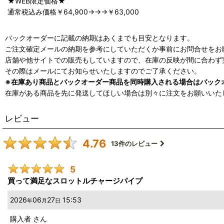
★WEB限定価格★
通常税込み価格￥64,900→→→￥63,000
バックオーダーに記載の納期はあくまでも目安となります。
ご注文確定メールの納期を参考にしていただくか事前にお問合せをお
店舗や他サイトでの販売もしていますので、在庫の反映が間に合わず
その際はメールにてお知らせいたしますのでご了承ください。
※在庫あり商品とバックオーダー商品を同時購入される場合はバック
在庫がある商品を先に発送してほしい場合は別々に注文をお願いいた
レビュー
4.76
13
件のレビュー
5
買って満足なスロットルチャージパイプ
2026
06
27
15:53
年
月
日
購入者
さん