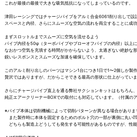
これが最後の最後で大きな吸気抵抗になってしまっているのです。
津田レーシングではチャージパイプをアルミ合金6061削り出しで
スペースと内径、さらにスムーズな空気の流れを両立することに成
まずスロットルまでスムーズに空気を流せるよう
パイプ内径を50φ（ターボパイプやブローオフパイプの内径）以上
なおかつ空気を充填する時間がかからないよう、太過ぎない絶妙な
鋭いレスポンスとスムーズな加速を確保しています。
このアルミ削り出しのパーツはマシン1台につき1日で1〜2個しか製
贅沢ではありますが、だからこそできる最高の形状に仕上がってい
さらにチャージパイプ直上を通る弊社サクションキットはもちろん
純正エアークリーナーBOXでの取付にも対応しています。（付属の
※パイプ本体は切削機械によって切削パターンが異なる場合がありま
また製作時に本体を固定するためのボルト穴の一部が裏側に丸い凹
どちらも製造上どうしても発生する可能性があるものですが、性能