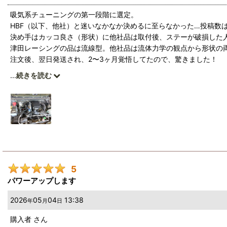
吸気系チューニングの第一段階に選定。
HBF（以下、他社）と迷いなかなか決めるに至らなかった…投稿数
決め手はカッコ良さ（形状）に他社品は取付後、ステーが破損した
津田レーシングの品は流線型。他社品は流体力学の観点から形状の
注文後、翌日発送され、2〜3ヶ月覚悟してたので、驚きました！
中身を確認すると、チャージパイプが肉厚で、ステー2種類もしっ
...
続きを読む
位置合わせに4，5回掛かったものの、1週間強試乗してみた感想は「大
道も楽に上る様になりました♪いつもエコモードでのんびり走る為
た津田レーシングの品を買いたいと感じてます。
5
パワーアップします
2026
05
04
13:38
年
月
日
購入者
さん