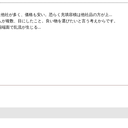
は他社が多く、価格も安い。恐らく充填容積は他社品の方が上…
人が複数、目にしたこと。良い物を選びたいと言う考えからです。
両端面で乱流が生じる…
かりしており、破損はしないと確信が持てました。
満足！」。Pivotのパワードライブ、スロコン、チタンMuffler
、国道に出ると遅れる事が多く、レスポンスモードに切替えるのが日課