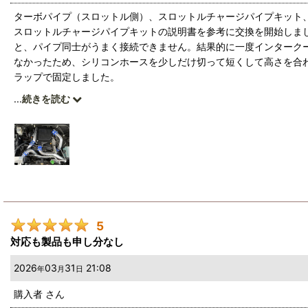
ターボパイプ（スロットル側）、スロットルチャージパイプキット、
スロットルチャージパイプキットの説明書を参考に交換を開始しま
と、パイプ同士がうまく接続できません。結果的に一度インターク
なかったため、シリコンホースを少しだけ切って短くして高さを合
ラップで固定しました。
既にインタークーラーとターボパイプ（タービン側）、ハイパーマ
...
続きを読む
じます。アクセルを踏んだ分だけ回転数が上がり、3500回転以上
したが、5速で走ってもパワー不足を感じなくなりました。燃費の
これでひとまず吸排気系は完了です。
5
対応も製品も申し分なし
2026
03
31
21:08
年
月
日
購入者
さん