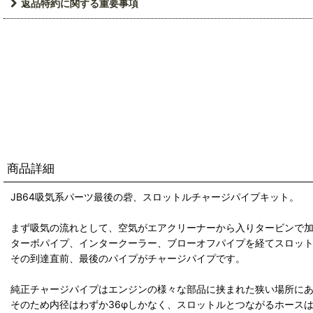
返品特約に関する重要事項
商品詳細
JB64吸気系パーツ最後の砦、スロットルチャージパイプキット。
まず吸気の流れとして、空気がエアクリーナーから入りタービンで
ターボパイプ、インタークーラー、ブローオフパイプを経てスロッ
その到達直前、最後のパイプがチャージパイプです。
純正チャージパイプはエンジンの様々な部品に挟まれた狭い場所に
そのため内径はわずか36φしかなく、スロットルとつながるホースは