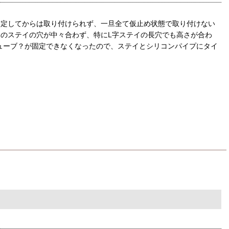
固定してからは取り付けられず、一旦全て仮止め状態で取り付けない
のステイの穴が中々合わず、特にL字ステイの長穴でも高さが合わ
ューブ？が固定できなくなったので、ステイとシリコンパイプにタイ
はわかりませんが、明らかにアクセルのレスポンスが良くなったと感
巡航速度 は4速でなければちょっとした坂でも力不足を感じていま