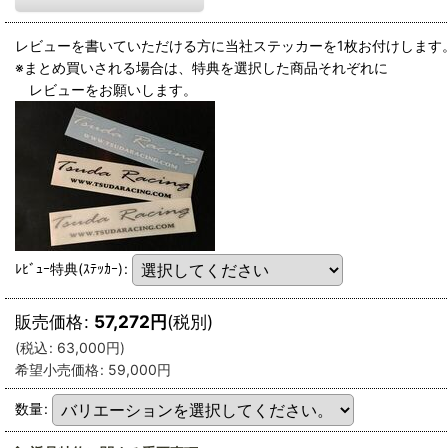
レビューを書いていただける方に当社ステッカーを1枚お付けします
※まとめ買いされる場合は、特典を選択した商品それぞれに
レビューをお願いします。
ﾚﾋﾞｭｰ特典(ｽﾃｯｶｰ)
:
販売価格
:
57,272
円
(税別)
(
税込
:
63,000
円
)
希望小売価格
:
59,000
円
数量
: