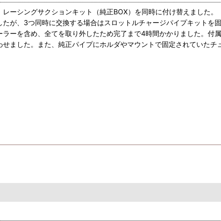
レーシングサクションキット（純正BOX）を同時に付け替えました。
したが、3つ同時に交換する場合はスロットルチャージパイプキットを
ーラーを含め、全てを取り外したため完了まで4時間かかりました。付属
わせました。また、純正パイプにホルダやマウントで固定されていたチ
フラーを取り付けていたのと、3点同時に交換したため、単独での効果
もすんなり超えて吹け上がりが良くなりました。取り付け前は一般道では
面でも効果がありそうです。