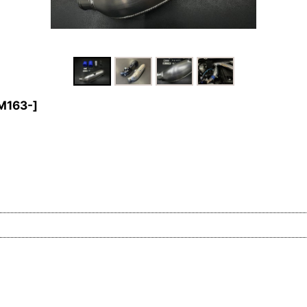
M163-
]