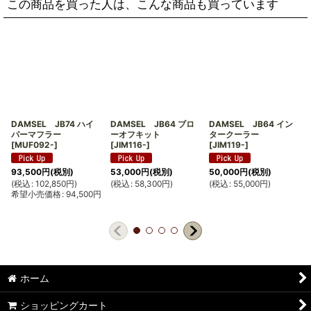
この商品を買った人は、こんな商品も買っています
DAMSEL JB74 ハイ
DAMSEL JB64 ブロ
DAMSEL JB64 イン
パーマフラー
ーオフキット
タークーラー
[
MUF092-
]
[
JIM116-
]
[
JIM119-
]
93,500
円
(税別)
53,000
円
(税別)
50,000
円
(税別)
(
(
税込
:
102,850
円
)
(
税込
:
58,300
円
)
(
税込
:
55,000
円
)
希望小売価格
:
94,500
円
ホーム
ショッピングカート