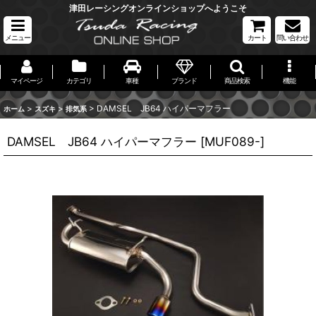
津田レーシングオンラインショップへようこそ
メニュー
カート
問い合わせ
マイページ
カテゴリ
車種
ブランド
商品検索
機能
>
>
>
DAMSEL JB64 ハイパーマフラー
ホーム
スズキ
排気系
DAMSEL JB64 ハイパーマフラー
[
MUF089-
]