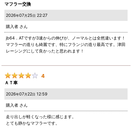
マフラー交換
2026
07
25
22:27
年
月
日
購入者
さん
jb64．ATですが3速からの伸びが、ノーマルとは全然違います！
マフラーの造りも綺麗です、特にフランジの造り最高です。津田
レーシングにして良かったと思われます！
4
ＡＴ車
2026
07
22
12:59
年
月
日
購入者
さん
走り出しが軽くなった様に感じます。
とても静かなマフラーです。