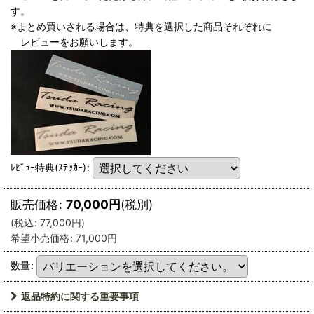
す。
※まとめ買いされる場合は、特典を選択した商品それぞれに
レビューをお願いします。
ﾚﾋﾞｭｰ特典(ｽﾃｯｶｰ)
:
販売価格
:
70,000
円
(税別)
(
税込
:
77,000
円
)
希望小売価格
:
71,000
円
数量
:
返品特約に関する重要事項