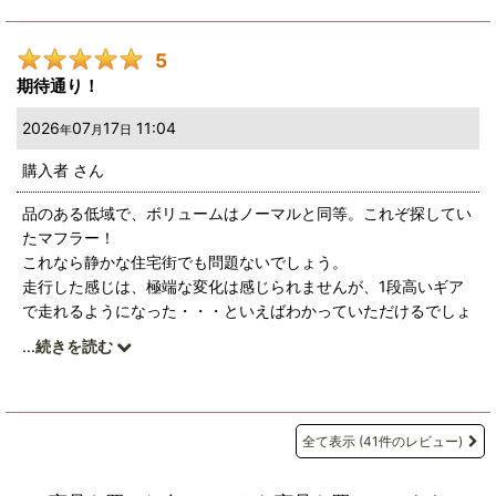
5
期待通り！
2026
07
17
11:04
年
月
日
購入者
さん
品のある低域で、ボリュームはノーマルと同等。これぞ探してい
たマフラー！
これなら静かな住宅街でも問題ないでしょう。
走行した感じは、極端な変化は感じられませんが、1段高いギア
で走れるようになった・・・といえばわかっていただけるでしょ
うか。
...
続きを読む
「バックオーダー３〜４か月」だったのに、注文から３〜４日で
届きました。
こちらはうれしい誤算(笑)
全て表示
(41件のレビュー)