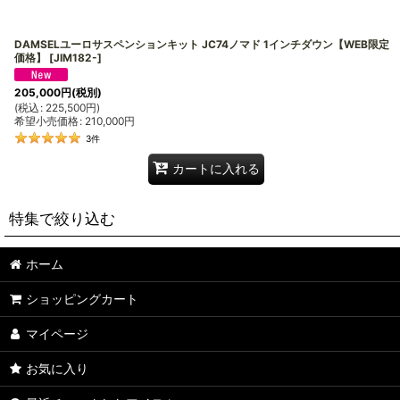
DAMSELユーロサスペンションキット JC74ノマド 1インチダウン【WEB限定
価格】
[
JIM182-
]
205,000
円
(税別)
(
税込
:
225,500
円
)
希望小売価格
:
210,000
円
3
件
カートに入れる
特集で絞り込む
ホーム
DAMSEL
ショッピングカート
JA11
マイページ
JB31
お気に入り
JB23