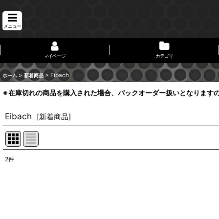
メニュー
マイページ
カテゴリ
>
>
Eibach
ホーム
新着商品
※在庫切れの商品を購入された場合、バックオーダー扱いとなります
Eibach
[
新着商品
]
2
件
表示数
:
並び順
: