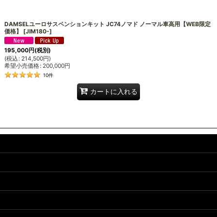
絞り込む
DAMSELユーロサスペンションキット JC74ノマド ノーマル車高用【WEB限定
価格】
[
JIM180-
]
195,000
円
(税別)
(
税込
:
214,500
円
)
希望小売価格
:
200,000
円
10
件
カートに入れる