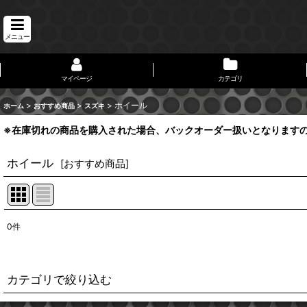
メニュー
マイページ
カテゴリ
>
>
>
ホイール
ホーム
おすすめ商品
スズキ
※在庫切れの商品を購入された場合、バックオーダー扱いとなります
ホイール
[
おすすめ商品
]
0
件
表示数
:
並び順
:
カテゴリで絞り込む