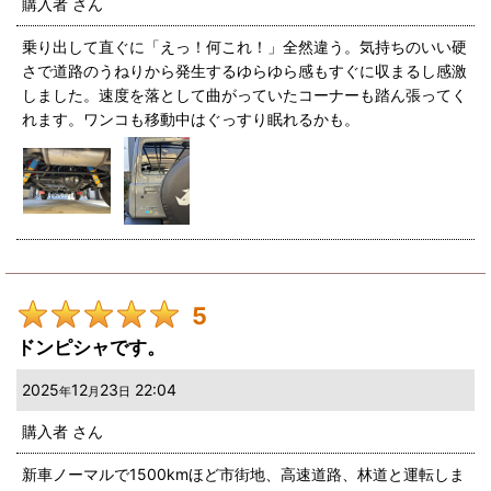
購入者
さん
乗り出して直ぐに「えっ！何これ！」全然違う。気持ちのいい硬
さで道路のうねりから発生するゆらゆら感もすぐに収まるし感激
しました。速度を落として曲がっていたコーナーも踏ん張ってく
れます。ワンコも移動中はぐっすり眠れるかも。
5
ドンピシャです。
2025
12
23
22:04
年
月
日
購入者
さん
新車ノーマルで1500kmほど市街地、高速道路、林道と運転しま