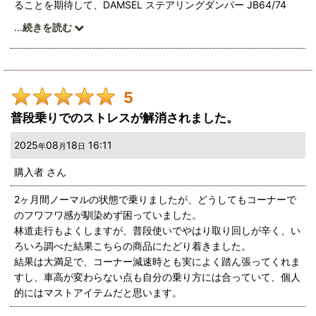
ることを期待して、DAMSEL ステアリングダンパー JB64/74
/JC74 [JIM145-]を購入しました。早く取付けて走ってみたいと
...
続きを読む
ころです。
5
普段乗りでのストレスが解消されました。
2025
08
18
16:11
年
月
日
購入者
さん
2ヶ月間ノーマルの状態で乗りましたが、どうしてもコーナーで
のフワフワ感が馴染めず困っていました。
林道走行もよくしますが、普段使いでやはり取り回しが辛く、い
ろいろ調べた結果こちらの商品にたどり着きました。
結果は大満足で、コーナー減速時とも実によく踏ん張ってくれま
すし、車高が変わらない点も自分の乗り方には合っていて、個人
的にはマストアイテムだと思います。