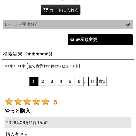
カートに入れる
レビュー評価分布
101
件
表示順変更
閉じる
9
件
検索結果
[
★★★★★5
]
1
件
レビュー検索
:
0
件
101
件
/
111
件
全て表示
(111件のレビュー)
期間
:
0
件
1
2
3
4
5
6
...
11
次
»
画像
:
5
星の数
:
やっと購入
並び順
:
2026
06
11
15:42
年
月
日
購入者
さん