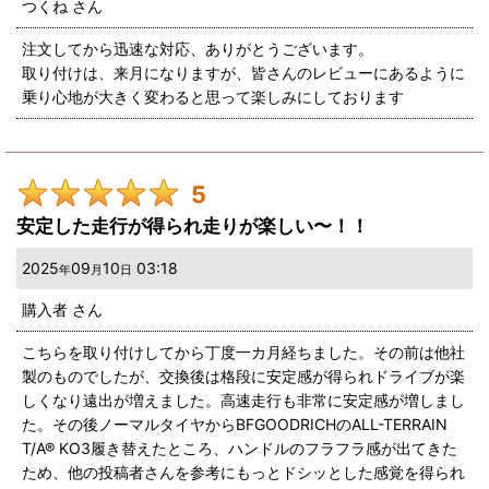
つくね
さん
注文してから迅速な対応、ありがとうございます。
取り付けは、来月になりますが、皆さんのレビューにあるように
乗り心地が大きく変わると思って楽しみにしております
5
安定した走行が得られ走りが楽しい〜！！
2025
09
10
03:18
年
月
日
購入者
さん
こちらを取り付けしてから丁度一カ月経ちました。その前は他社
製のものでしたが、交換後は格段に安定感が得られドライブが楽
しくなり遠出が増えました。高速走行も非常に安定感が増しまし
た。その後ノーマルタイヤからBFGOODRICHのALL-TERRAIN
T/A® KO3履き替えたところ、ハンドルのフラフラ感が出てきた
ため、他の投稿者さんを参考にもっとドシッとした感覚を得られ