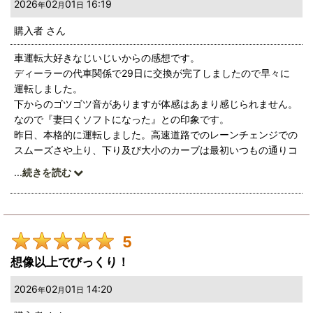
2026
02
01
16:19
年
月
日
購入者
さん
車運転大好きなじいじいからの感想です。
ディーラーの代車関係で29日に交換が完了しましたので早々に
運転しました。
下からのゴツゴツ音がありますが体感はあまり感じられません。
なので『妻曰くソフトになった』との印象です。
昨日、本格的に運転しました。高速道路でのレーンチェンジでの
スムーズさや上り、下り及び大小のカーブは最初いつもの通りコ
ワゴワでしたが少し慣れてきたら速度を上げて走行しました。
...
続きを読む
ロール感が余りなく直進性も増して安心して運転出来ました。
取り付けた皆さんがおっしゃる通り素晴らしいユーロサスペンシ
ョンキットです。
今後のドライブが楽しみです。
5
想像以上でびっくり！
2026
02
01
14:20
年
月
日