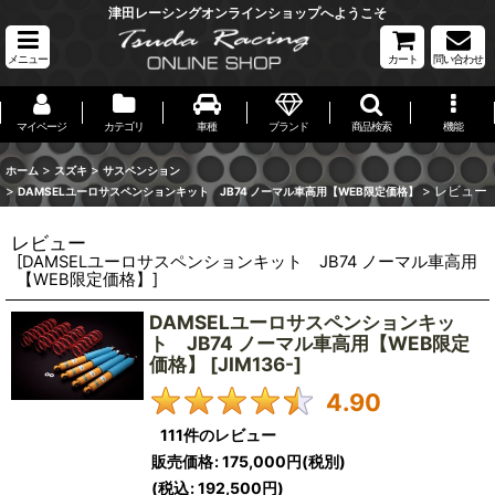
津田レーシングオンラインショップへようこそ
メニュー
カート
問い合わせ
マイページ
カテゴリ
車種
ブランド
商品検索
機能
>
>
ホーム
スズキ
サスペンション
>
>
レビュー
DAMSELユーロサスペンションキット JB74 ノーマル車高用【WEB限定価格】
レビュー
[
DAMSELユーロサスペンションキット JB74 ノーマル車高用
【WEB限定価格】
]
DAMSELユーロサスペンションキッ
ト JB74 ノーマル車高用【WEB限定
価格】
[
JIM136-
]
4.90
111
件のレビュー
販売価格
:
175,000円
(税別)
(
税込
:
192,500円
)