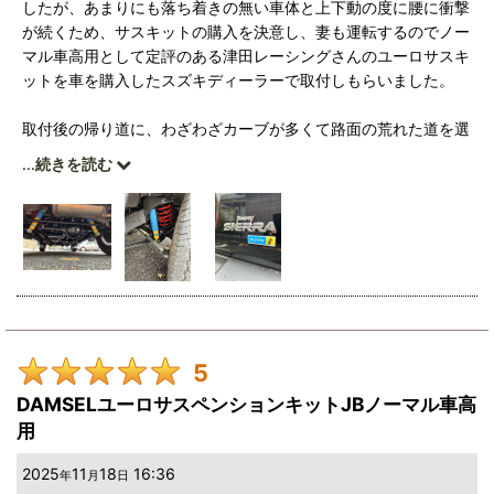
したが、あまりにも落ち着きの無い車体と上下動の度に腰に衝撃
が続くため、サスキットの購入を決意し、妻も運転するのでノー
マル車高用として定評のある津田レーシングさんのユーロサスキ
ットを車を購入したスズキディーラーで取付しもらいました。
取付後の帰り道に、わざわざカーブが多くて路面の荒れた道を選
んで運転しましたが、期待通りの挙動で腰も痛くならずに正にド
...
続きを読む
ンピシャの乗り心地でした。
5
DAMSELユーロサスペンションキットJBノーマル車高
用
2025
11
18
16:36
年
月
日