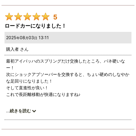
5
ロードカーになりました！
2025
08
03
13:11
年
月
日
購入者
さん
最初アイバッハのスプリングだけ交換したところ、バネ硬いな
ー！
次にショックアブソーバーを交換すると、ちょい硬めのしなやか
な足回りになりました！
そして直進性が良い！
これで長距離移動が快適になりますね♪
どんぶらこ〜ドンブラコの船から、
...
続きを読む
イイ感じのロードカーになりました〜