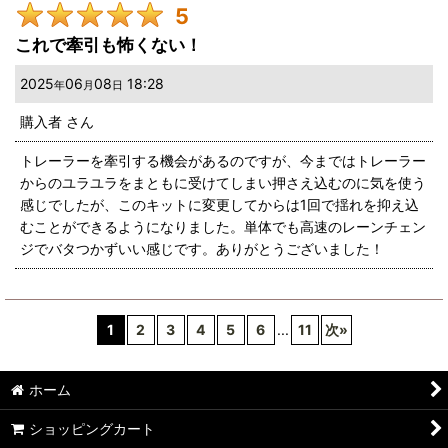
5
これで牽引も怖くない！
2025
06
08
18:28
年
月
日
購入者
さん
トレーラーを牽引する機会があるのですが、今まではトレーラー
からのユラユラをまともに受けてしまい押さえ込むのに気を使う
感じでしたが、このキットに変更してからは1回で揺れを抑え込
むことができるようになりました。単体でも高速のレーンチェン
ジでバタつかずいい感じです。ありがとうございました！
1
2
3
4
5
6
...
11
次
»
ホーム
ショッピングカート