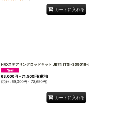
カートに入れる
H/Dステアリングロッドキット JB74
[
TGI-309016-
]
63,000
円
～71,500
円
(税別)
(
税込
:
69,300
円
～78,650
円
)
カートに入れる