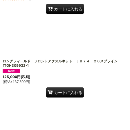
カートに入れる
ロングフィールド フロントアクスルキット ＪＢ７４ ２６スプライン
[
TGI-309932-
]
125,000
円
(税別)
(
税込
:
137,500
円
)
カートに入れる