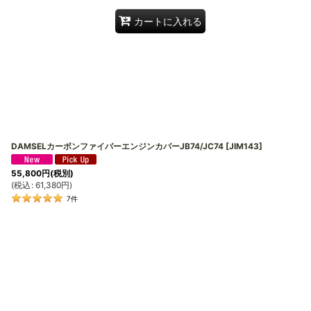
カートに入れる
DAMSELカーボンファイバーエンジンカバーJB74/JC74
[
JIM143
]
55,800
円
(税別)
(
税込
:
61,380
円
)
7
件