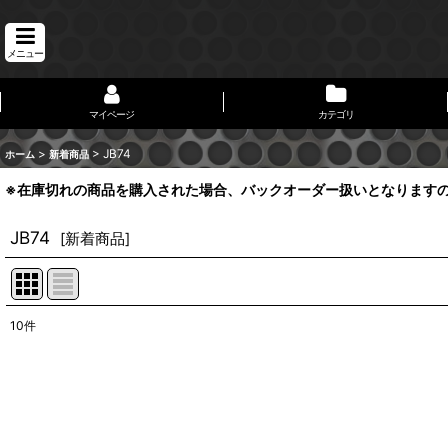
メニュー
マイページ
カテゴリ
>
>
JB74
ホーム
新着商品
※在庫切れの商品を購入された場合、バックオーダー扱いとなります
JB74
[
新着商品
]
10
件
表示数
:
並び順
: