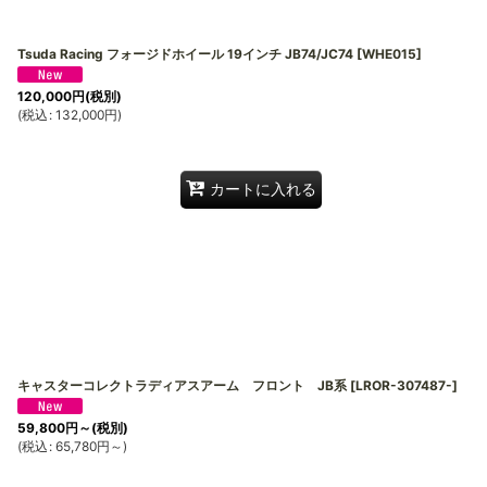
Tsuda Racing フォージドホイール 19インチ JB74/JC74
[
WHE015
]
120,000
円
(税別)
(
税込
:
132,000
円
)
カートに入れる
キャスターコレクトラディアスアーム フロント JB系
[
LROR-307487-
]
59,800
円
～
(税別)
(
税込
:
65,780
円
～
)