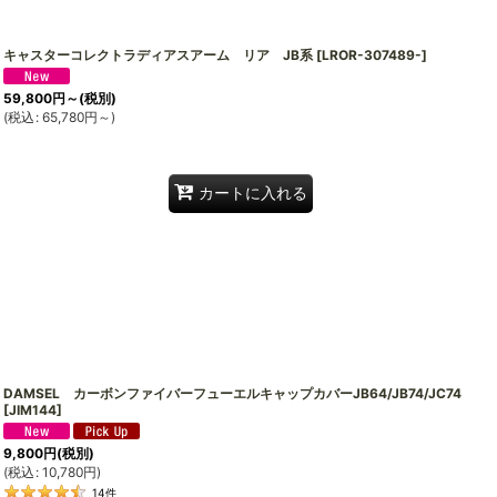
キャスターコレクトラディアスアーム リア JB系
[
LROR-307489-
]
59,800
円
～
(税別)
(
税込
:
65,780
円
～
)
カートに入れる
DAMSEL カーボンファイバーフューエルキャップカバーJB64/JB74/JC74
[
JIM144
]
9,800
円
(税別)
(
税込
:
10,780
円
)
14
件