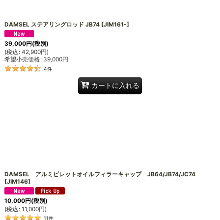
絞り込む
DAMSEL ステアリングロッド JB74
[
JIM161-
]
39,000
円
(税別)
(
税込
:
42,900
円
)
希望小売価格
:
39,000
円
4
件
カートに入れる
DAMSEL アルミビレットオイルフィラーキャップ JB64/JB74/JC74
[
JIM146
]
10,000
円
(税別)
(
税込
:
11,000
円
)
11
件