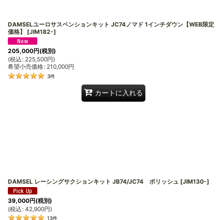
DAMSELユーロサスペンションキット JC74ノマド 1インチダウン【WEB限定
価格】
[
JIM182-
]
205,000
円
(税別)
(
税込
:
225,500
円
)
希望小売価格
:
210,000
円
3
件
カートに入れる
DAMSEL レーシングサクションキット JB74/JC74 ポリッシュ
[
JIM130-
]
39,000
円
(税別)
(
税込
:
42,900
円
)
13
件