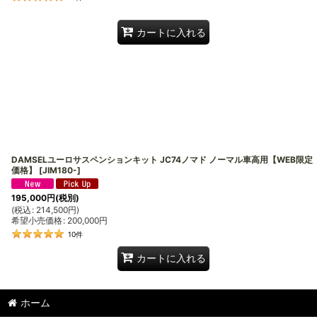
カートに入れる
DAMSELユーロサスペンションキット JC74ノマド ノーマル車高用【WEB限定
価格】
[
JIM180-
]
195,000
円
(税別)
(
税込
:
214,500
円
)
希望小売価格
:
200,000
円
10
件
カートに入れる
ホーム