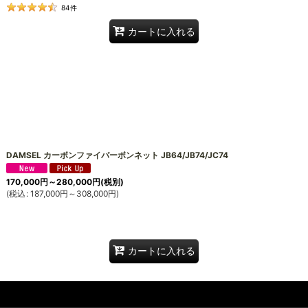
84
件
カートに入れる
DAMSEL カーボンファイバーボンネット JB64/JB74/JC74
170,000
円
～280,000
円
(税別)
(
税込
:
187,000
円
～308,000
円
)
カートに入れる