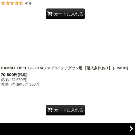
41
件
カートに入れる
DAMSEL HDコイル JC74ノマド 1インチダウン用 【購入条件あり】
[
JIM181
]
70,500
円
(税別)
(
税込
:
77,550
円
)
希望小売価格
:
71,500
円
カートに入れる