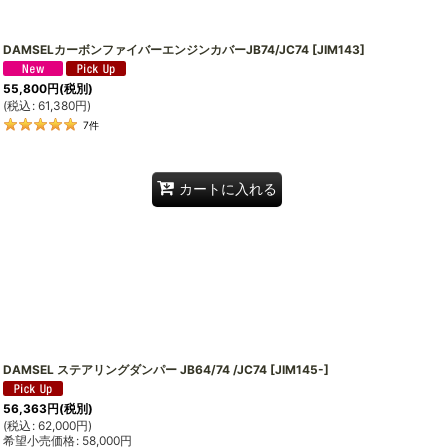
DAMSELカーボンファイバーエンジンカバーJB74/JC74
[
JIM143
]
55,800
円
(税別)
(
税込
:
61,380
円
)
7
件
カートに入れる
DAMSEL ステアリングダンパー JB64/74 /JC74
[
JIM145-
]
56,363
円
(税別)
(
税込
:
62,000
円
)
希望小売価格
:
58,000
円