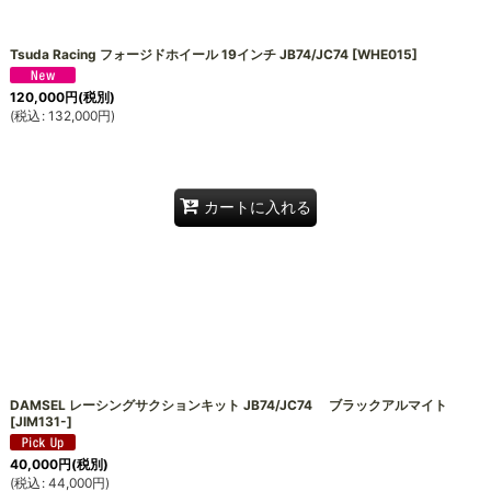
絞り込む
Tsuda Racing フォージドホイール 19インチ JB74/JC74
[
WHE015
]
120,000
円
(税別)
(
税込
:
132,000
円
)
カートに入れる
DAMSEL レーシングサクションキット JB74/JC74 ブラックアルマイト
[
JIM131-
]
40,000
円
(税別)
(
税込
:
44,000
円
)