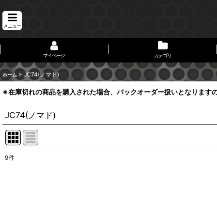
メニュー
マイページ
カテゴリ
>
JC74(ノマド)
ホーム
※在庫切れの商品を購入された場合、バックオーダー扱いとなります
JC74(ノマド)
9
件
表示数
:
並び順
: