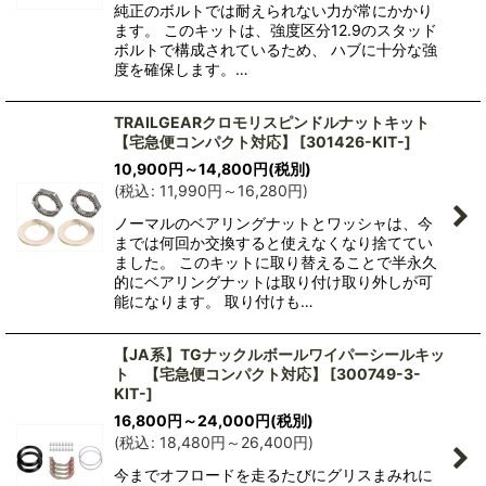
純正のボルトでは耐えられない力が常にかかり
ます。 このキットは、強度区分12.9のスタッド
ボルトで構成されているため、 ハブに十分な強
度を確保します。…
TRAILGEARクロモリスピンドルナットキット
【宅急便コンパクト対応】
[
301426-KIT-
]
10,900
円
～14,800
円
(税別)
(
税込
:
11,990
円
～16,280
円
)
ノーマルのベアリングナットとワッシャは、今
までは何回か交換すると使えなくなり捨ててい
ました。 このキットに取り替えることで半永久
的にベアリングナットは取り付け取り外しが可
能になります。 取り付けも…
【JA系】TGナックルボールワイパーシールキッ
ト 【宅急便コンパクト対応】
[
300749-3-
KIT-
]
16,800
円
～24,000
円
(税別)
(
税込
:
18,480
円
～26,400
円
)
今までオフロードを走るたびにグリスまみれに