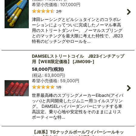
希望小売価格
:
107,000
円
2
件
津田レーシングとビルシュタインとのコラボレ
ーションによってついに完成したノーマル車高
用のストリートダンパー。 ノーマルスプリング
とのマッチングを最大限に考えた特性で、JB23
特有のピッチングやロールを…
DAMSELストリートコイル JB23インチアップ
用【WEB限定価格】
[
JIM099-
]
58,000
円
(税別)
(
税込
:
63,800
円
)
希望小売価格
:
59,000
円
1
件
世界最高峰のスプリングメーカーEibach(アイバ
ッハ)と共同開発したジムニー用コイルスプリン
グ。 DAMSELハイパーダンパーにマッチする車
高設定。乗り心地や安定性をそのままによりス
ポーティーな特…
【JB系】TGナックルボールワイパーシールキッ