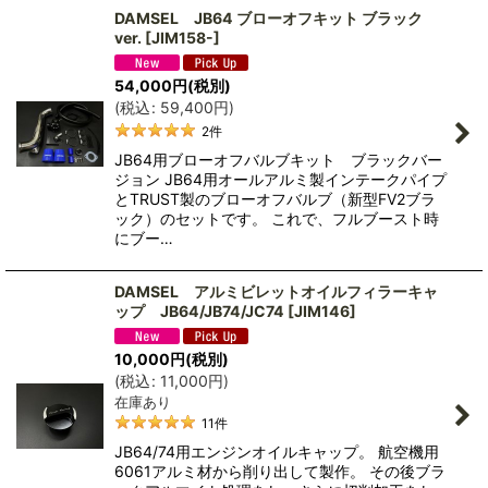
DAMSEL JB64 ブローオフキット ブラック
ver.
[
JIM158-
]
54,000
円
(税別)
(
税込
:
59,400
円
)
2
件
JB64用ブローオフバルブキット ブラックバー
ジョン JB64用オールアルミ製インテークパイプ
とTRUST製のブローオフバルブ（新型FV2ブラ
ック）のセットです。 これで、フルブースト時
にブー…
DAMSEL アルミビレットオイルフィラーキャ
ップ JB64/JB74/JC74
[
JIM146
]
10,000
円
(税別)
(
税込
:
11,000
円
)
在庫あり
11
件
JB64/74用エンジンオイルキャップ。 航空機用
6061アルミ材から削り出して製作。 その後ブラ