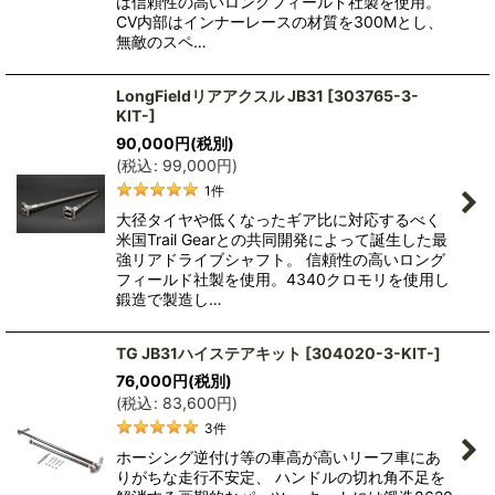
は信頼性の高いロングフィールド社製を使用。
CV内部はインナーレースの材質を300Mとし、
無敵のスペ…
LongFieldリアアクスル JB31
[
303765-3-
KIT-
]
90,000
円
(税別)
(
税込
:
99,000
円
)
1
件
大径タイヤや低くなったギア比に対応するべく
米国Trail Gearとの共同開発によって誕生した最
強リアドライブシャフト。 信頼性の高いロング
フィールド社製を使用。4340クロモリを使用し
鍛造で製造し…
TG JB31ハイステアキット
[
304020-3-KIT-
]
76,000
円
(税別)
(
税込
:
83,600
円
)
3
件
ホーシング逆付け等の車高が高いリーフ車にあ
りがちな走行不安定、 ハンドルの切れ角不足を