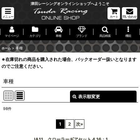
津田レーシングオンラインショップへようこそ
メニュー
カート
問い合わせ
マイページ
カテゴリ
車種
ブランド
商品検索
機能
>
車種
ホーム
※在庫切れの商品を購入された場合、バックオーダー扱いとなります
のでご注意ください。
車種
表示順変更
閉じる
98
件
表示数
:
1
2
次
»
並び順
:
JA11 クローラーギアセット 4.16：1