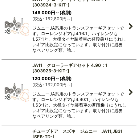
[
303924-3-KIT-
]
絞り込む
148,000
円
～
(税別)
(
税込
:
162,800
円
～
)
ジムニーJA系用のトランスファーギアセットで
す。ローレンジギアは4.16:1、ハイレンジも
1.57:1と、大径タイヤ装着車の普段乗りにうれし
いギア比設定になっています。取り付けに必要
なベアリング類、強…
JA11 クローラーギアセット 4.90：1
[
303925-3-KIT-
]
120,000
円
～
(税別)
(
税込
:
132,000
円
～
)
ジムニーJA系用のトランスファーギアセットで
す。ローレンジギアは4.90:1、ハイレンジも
1.63:1と、大径タイヤ装着車の普段乗りにうれし
いギア比設定になっています。取り付けに必要
なベアリング類、強…
チューブドア スズキ ジムニー JA11,JB31
[
SEB-TD-
]