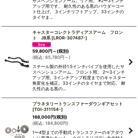
サスペンションアーム。リア用。 ※2〜3インチ
アップ用です。 耐久性のある黒のパウダーコー
ト仕上げ。 3インチリフトアップ、33インチの
タイヤま…
キャスターコレクトラディアスアーム フロン
ト JB系
[
LROR-307487-
]
59,800
円
～
(税別)
(
税込
:
65,780
円
～
)
スチール製の外径1.5インチパイプを使用したサ
スペンションアーム。フロント用。 2〜3インチ
アップ用。3インチアップ程度までのキャスター
角変化を補正。33インチのタイヤまで対応。 耐
久性のある黒の…
プラネタリートランスファーダウンギアセット
[
TGI-311154-
]
168,000
円
(税別)
(
税込
:
184,800
円
)
1〜4型までの手動式トランスファーのギアダウ
ンに最適なキット。 クロムモリブデン合金財を