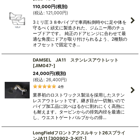
110,000
円
(税別)
(
税込
:
121,000
円
)
3ミリ圧３８Φパイプで車両転倒時やに足や体を
守るべく頑丈に製造された、ジムニー用のチュ
ーブドアです。 純正のドアヒンジに合わせて最
適な角度にドアが取り付けられるよう、2種類の
オフセットで固定でき…
DAMSEL JA11 ステンレスアウトレット
[
JIM047-
]
24,000
円
(税別)
(
税込
:
26,400
円
)
4
件
業界初のロストワックス製法を採用したステン
レスアウトレットです。継ぎ目が一切無いので
パイプ加工品に比べはるかに割れにくく高熱に
も耐えます。タービンからの排気内径を最適に
し、ウエストゲートバルブからの排…
LongFieldフロントアクスルキット26スプライ
ンJA11
[
300902-3-KIT-
]