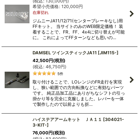
(
税込
:
130,000
円
)
希望小売価格
:
120,000
円
在庫切れ
ジムニーJA11/12/71(センターブレーキなし)用
FFキット。 当サイトのみのWEB限定価格！ 装
着することで、FR、FF、4x4に切り替えが可能
に。 これによってFFターンなども思いの…
DAMSEL ツインスティックJA11
[
JIM115-
]
42,500
円
(税別)
(
税込
:
46,750
円
)
5
件
取り付けることで、LOレンジのFR走行を実現
し、狭い範囲での方向転換などに有効なパーツ
です。 純正品加工品にありがちなシフトの引っ
掛かり等を完全に克服しました。レバーを一体
で製作したので以前よりも折…
ハイステアアームキット ＪＡ１１
[
304021-
3-KIT-
]
76,000
円
(税別)
(
税込
:
83,600
円
)