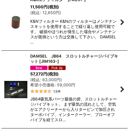
11,500
円
(税別)
(
税込
:
12,650
円
)
K&Nフィルター K&Nのフィルターはメンテナン
スキットを使用することで繰り返し使用可能で
す。 破損やほつれが発生した場合やメンテナン
スが面倒という方は交換して下さい。 DAMSEL
…
DAMSEL JB64 スロットルチャージパイプキ
ット
[
JIM163-
]
57,272
円
(税別)
(
税込
:
63,000
円
)
希望小売価格
:
59,000
円
13
件
JB64吸気系パーツ最後の砦、スロットルチャー
ジパイプキット。 まず吸気の流れとして、空気
がエアクリーナーから入りタービンで加圧され
ターボパイプ、インタークーラー、ブローオフ
パイプを経てスロ…