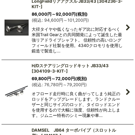
LongFieldリアアクスル JB33/43
[
304236-3-
KIT-
]
86,000
円
～92,000
円
(税別)
(
税込
:
94,600
円
～101,200
円
)
大径タイヤや低くなったギア比に対応するべく
米国Trail Gearとの共同開発によって誕生した最
強リアドライブシャフト。 信頼性の高いロング
フィールド社製を使用。4340クロモリを使用し
鍛造で製造し…
H/Dステアリングロッドキット JB33/43
[
304109-3-KIT-
]
69,800
円
～72,000
円
(税別)
(
税込
:
76,780
円
～79,200
円
)
オフロード走行時に良く曲がってしまう純正の
ロッドをアップグレードします。ランドクルー
ザーと同じサイズのロッド、タイロッドエンド
を使用するので大幅に強度、信頼性が向上しま
す。ジムニー特有のシミー現象や車…
DAMSEL JB64 ターボパイプ（スロットル