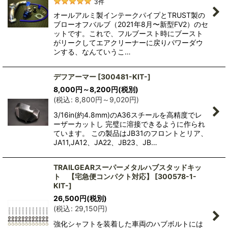
3
件
オールアルミ製インテークパイプとTRUST製の
ブローオフバルブ（2021年8月〜新型FV2）のセ
ットです。これで、フルブースト時にブースト
がリークしてエアクリーナーに戻りパワーダウ
ンする、なんていうこ…
デフアーマー
[
300481-KIT-
]
8,000
円
～8,200
円
(税別)
(
税込
:
8,800
円
～9,020
円
)
3/16in(約4.8mm)のA36スチールを高精度でレ
ーザーカットし 完璧に溶接できるように作られ
ています。 この製品はJB31のフロントとリア、
JA11,JA12、JA22、JB23、JB…
TRAILGEARスーパーメタルハブスタッドキッ
ト 【宅急便コンパクト対応】
[
300578-1-
KIT-
]
26,500
円
(税別)
(
税込
:
29,150
円
)
強化シャフトを装着した車両のハブボルトには