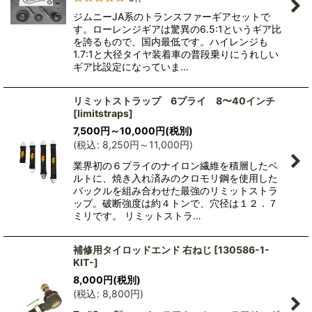
ジムニーJA系のトランスファーギアセットで
す。ローレンジギアは驚異の6.5:1というギア比
を誇るもので、国内最低です。ハイレンジも
1.7:1と大径タイヤ装着車の普段乗りにうれしい
ギア比設定になっていま…
リミットストラップ 6プライ 8〜40インチ
[
limitstraps
]
7,500
円
～10,000
円
(税別)
(
税込
:
8,250
円
～11,000
円
)
業界初の６プライのナイロン繊維を積層したベ
ルトに、焼き入れ済みのクロモリ鋼を使用した
バックルを組み合わせた最強のリミットストラ
ップ。破断強度は約４トンで、穴径は１２．７
ミリです。 リミットストラ…
補修用タイロッドエンド 右ねじ
[
130586-1-
KIT-
]
8,000
円
(税別)
(
税込
:
8,800
円
)