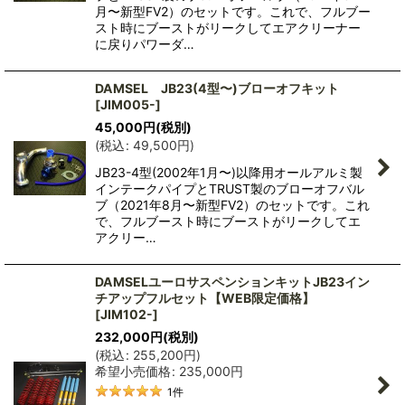
月〜新型FV2）のセットです。これで、フルブー
スト時にブーストがリークしてエアクリーナー
に戻りパワーダ…
DAMSEL JB23(4型〜)ブローオフキット
[
JIM005-
]
45,000
円
(税別)
(
税込
:
49,500
円
)
JB23-4型(2002年1月〜)以降用オールアルミ製
インテークパイプとTRUST製のブローオフバル
ブ（2021年8月〜新型FV2）のセットです。これ
で、フルブースト時にブーストがリークしてエ
アクリー…
DAMSELユーロサスペンションキットJB23イン
チアップフルセット【WEB限定価格】
[
JIM102-
]
232,000
円
(税別)
(
税込
:
255,200
円
)
希望小売価格
:
235,000
円
1
件