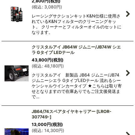
2,800
円
(税別)
(
税込
:
3,080
円
)
レーシングサクションキットK&N仕様に使用さ
れているK&Nフィルターのクリーニングキッ
ト。 クリーナーとフィルターオイルのセットに
なります。
クリスタルアイ JB64W ジムニー/JB74W シエ
ラ Gタイプ LEDテール
43,800
円
(税別)
(
税込
:
48,180
円
)
クリスタルアイ 新製品 JB64 ジムニー/JB74
ジムニーシエラ GタイプLEDテール 流れるシー
ケンシャルウインカータイプ ★こちらは取り寄
せとなりますので在庫ありでもご注文後発送ま
で…
JB64/74スペアタイヤキャリアー
[
LROR-
307749-
]
13,000
円
(税別)
(
税込
:
14,300
円
)