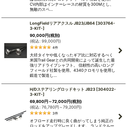
CV内部はインナーレースの材質を300Mとし、
無敵のスペ…
LongFieldリアアクスル JB23/JB64
[
303764-
3-KIT-
]
90,000
円
(税別)
(
税込
:
99,000
円
)
4
件
大径タイヤや低くなったギア比に対応するべく
米国Trail Gearとの共同開発によって誕生した最
強リアドライブシャフト。 信頼性の高いロング
フィールド社製を使用。4340クロモリを使用し
鍛造で製造し…
H/Dステアリングロッドキット JB23
[
304022-
3-KIT-
]
69,800
円
～72,000
円
(税別)
(
税込
:
76,780
円
～79,200
円
)
3
件
オフロード走行時に良く曲がってしまう純正の
ロッドをアップグレードします。 ランドクルー