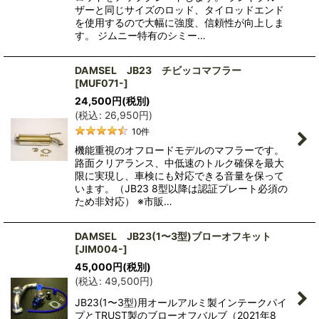
ザーと同じサイズのロッド、タイロッドエンド
を使用するので大幅に強度、信頼性が向上しま
す。 ジムニー特有のシミー…
DAMSEL JB23 チビッコマフラー
[
MUF071-
]
24,500
円
(税別)
(
税込
:
26,950
円
)
10
件
機能重視のオフロードモデルのマフラーです。
路面クリアランス、中低速のトルク確保を最大
限に実現し、車検にも対応できる音量を保って
います。（JB23 8型以降は認証プレート必須の
ため非対応） ※市販…
DAMSEL JB23(1〜3型)ブローオフキット
[
JIM004-
]
45,000
円
(税別)
(
税込
:
49,500
円
)
JB23(1〜3型)用オールアルミ製インテークパイ
プとTRUST製のブローオフバルブ（2021年8