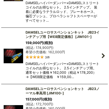
DAMSELハイパーダンパー×DAMSELストリート
コイルのお得なセット。 2.5インチアップ。 装
着に必要なラテラルロッド、ブレーキホース、
偏芯ブッシュ、プロペラシャフトスペーサーが
すべてセット…
DAMSELユーロサスペンションキット JB23イ
ンチアップ用【WEB限定価格】
[
JIM101-
]
159,000
円
(税別)
(
税込
:
174,900
円
)
希望小売価格
:
162,000
円
3
件
DAMSELハイパーダンパー×DAMSELストリート
コイルのお得なセット。 2.5インチアップ用。
通常セット価格￥162,000（税込￥178,200）
→【WEB限定価格 ￥159,00…
DAMSELユーロサスペンションキット JB23ノ
ーマル車高用
[
JIM100-
]
157,000
円
(税別)
(
税込
:
172,700
円
)
希望小売価格
:
160,000
円