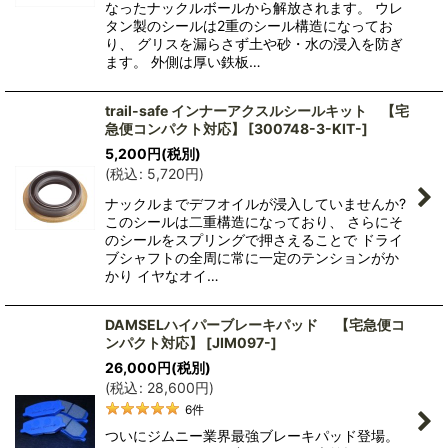
なったナックルボールから解放されます。 ウレ
タン製のシールは2重のシール構造になってお
り、 グリスを漏らさず土や砂・水の浸入を防ぎ
ます。 外側は厚い鉄板…
trail-safe インナーアクスルシールキット 【宅
急便コンパクト対応】
[
300748-3-KIT-
]
5,200
円
(税別)
(
税込
:
5,720
円
)
ナックルまでデフオイルが浸入していませんか?
このシールは二重構造になっており、 さらにそ
のシールをスプリングで押さえることで ドライ
ブシャフトの全周に常に一定のテンションがか
かり イヤなオイ…
DAMSELハイパーブレーキパッド 【宅急便コ
ンパクト対応】
[
JIM097-
]
26,000
円
(税別)
(
税込
:
28,600
円
)
6
件
ついにジムニー業界最強ブレーキパッド登場。