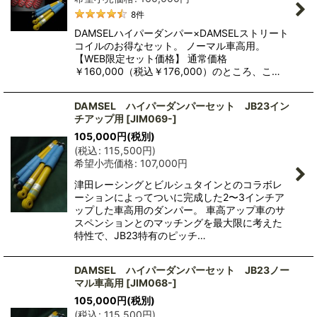
8
件
DAMSELハイパーダンパー×DAMSELストリート
コイルのお得なセット。 ノーマル車高用。
【WEB限定セット価格】 通常価格
￥160,000（税込￥176,000）のところ、こ…
DAMSEL ハイパーダンパーセット JB23イン
チアップ用
[
JIM069-
]
105,000
円
(税別)
(
税込
:
115,500
円
)
希望小売価格
:
107,000
円
津田レーシングとビルシュタインとのコラボレ
ーションによってついに完成した2〜3インチア
ップした車高用のダンパー。 車高アップ車のサ
スペンションとのマッチングを最大限に考えた
特性で、JB23特有のピッチ…
DAMSEL ハイパーダンパーセット JB23ノー
マル車高用
[
JIM068-
]
105,000
円
(税別)
(
税込
:
115,500
円
)