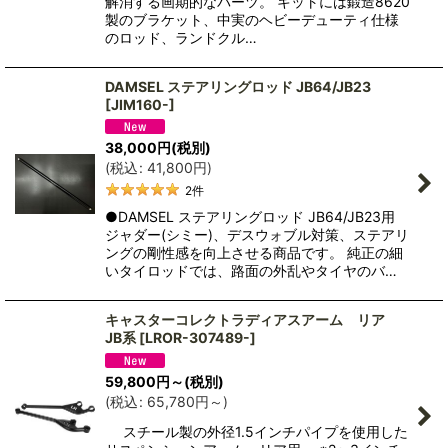
解消する画期的なパーツ。 キットには鍛造8620
製のブラケット、中実のヘビーデューティ仕様
のロッド、ランドクル…
DAMSEL ステアリングロッド JB64/JB23
[
JIM160-
]
38,000
円
(税別)
(
税込
:
41,800
円
)
2
件
●DAMSEL ステアリングロッド JB64/JB23用
ジャダー(シミー)、デスウォブル対策、ステアリ
ングの剛性感を向上させる商品です。 純正の細
いタイロッドでは、路面の外乱やタイヤのバ…
キャスターコレクトラディアスアーム リア
JB系
[
LROR-307489-
]
59,800
円
～
(税別)
(
税込
:
65,780
円
～
)
スチール製の外径1.5インチパイプを使用した