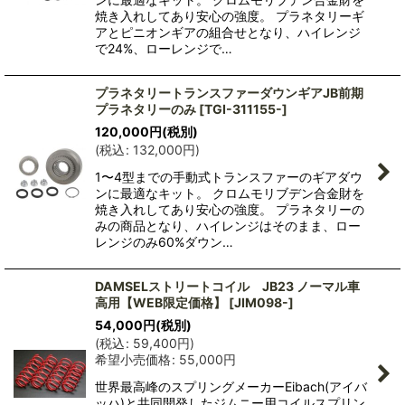
焼き入れしてあり安心の強度。 プラネタリーギ
アとピニオンギアの組合せとなり、ハイレンジ
で24%、ローレンジで…
プラネタリートランスファーダウンギアJB前期
プラネタリーのみ
[
TGI-311155-
]
120,000
円
(税別)
(
税込
:
132,000
円
)
1〜4型までの手動式トランスファーのギアダウ
ンに最適なキット。 クロムモリブデン合金財を
焼き入れしてあり安心の強度。 プラネタリーの
みの商品となり、ハイレンジはそのまま、ロー
レンジのみ60%ダウン…
DAMSELストリートコイル JB23 ノーマル車
高用【WEB限定価格】
[
JIM098-
]
54,000
円
(税別)
(
税込
:
59,400
円
)
希望小売価格
:
55,000
円
世界最高峰のスプリングメーカーEibach(アイバ
ッハ)と共同開発したジムニー用コイルスプリン