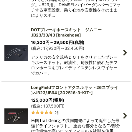
グ。JB23用。 DAMSELハイパーダンパーにマッ
チする車高設定。乗り心地や安定性をそのまま
によりスポ…
DOTブレーキホースキット ジムニー
JB23/33/43
[
brakehose
]
16,300
円
～29,500
円
(税別)
(
税込
:
17,930
円
～32,450
円
)
アメリカの安全規格ＤＯＴをクリアしたブレー
キホースキット。耐油性、耐候性に優れたテフ
ロンホースをブレイデッドステンレスワイヤー
でカバー。
LongFieldフロントアクスルキット26スプライ
ンJB23/JB64
[
302516-3-KIT-
]
125,000
円
(税別)
(
税込
:
137,500
円
)
2
件
米国Trail Gearとの共同開発によって誕生した最
強ドライブシャフト。 重要な部分となるCV部分
は信頼性の高いロングフィールド社製を使用。