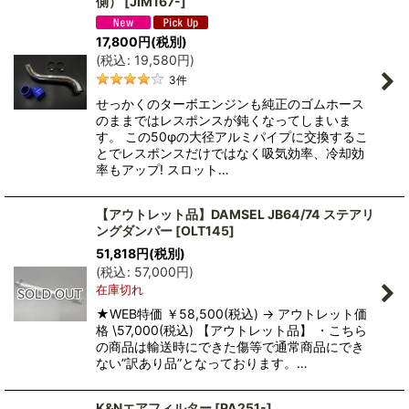
側）
[
JIM167-
]
17,800
円
(税別)
(
税込
:
19,580
円
)
3
件
せっかくのターボエンジンも純正のゴムホース
のままではレスポンスが鈍くなってしまいま
す。 この50φの大径アルミパイプに交換するこ
とでレスポンスだけではなく吸気効率、冷却効
率もアップ! スロット…
【アウトレット品】DAMSEL JB64/74 ステアリ
ングダンパー
[
OLT145
]
51,818
円
(税別)
(
税込
:
57,000
円
)
在庫切れ
★WEB特価 ￥58,500(税込) → アウトレット価
格 \57,000(税込) 【アウトレット品】 ・こちら
の商品は輸送時にできた傷等で通常商品にでき
ない”訳あり品”となっております。…
K&Nエアフィルター
[
PA251-
]