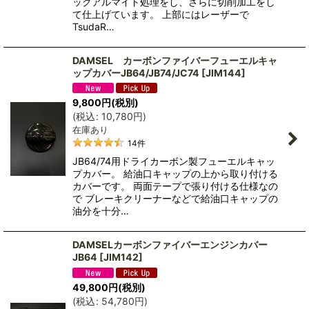
ックアルマイト処理をし、さらに切削加工をし
て仕上げています。 上部にはレーザーで
TsudaR…
DAMSEL カーボンファイバーフューエルキャ
ップカバーJB64/JB74/JC74
[
JIM144
]
9,800
円
(税別)
(
税込
:
10,780
円
)
在庫あり
14
件
JB64/74用ドライカーボン製フューエルキャッ
プカバー。 給油口キャップの上から取り付ける
カバーです。 両面テープで張り付ける仕様なの
で ブレーキクリーナーなどで給油口キャップの
油分を十分…
DAMSELカーボンファイバーエンジンカバー
JB64
[
JIM142
]
49,800
円
(税別)
(
税込
:
54,780
円
)