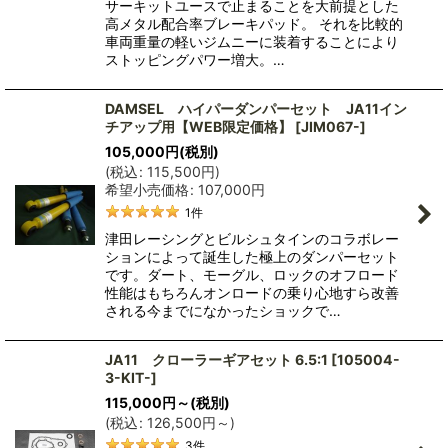
サーキットユースで止まることを大前提とした
高メタル配合率ブレーキパッド。 それを比較的
車両重量の軽いジムニーに装着することにより
ストッピングパワー増大。…
DAMSEL ハイパーダンパーセット JA11イン
チアップ用【WEB限定価格】
[
JIM067-
]
105,000
円
(税別)
(
税込
:
115,500
円
)
希望小売価格
:
107,000
円
1
件
津田レーシングとビルシュタインのコラボレー
ションによって誕生した極上のダンパーセット
です。ダート、モーグル、ロックのオフロード
性能はもちろんオンロードの乗り心地すら改善
される今までになかったショックで…
JA11 クローラーギアセット 6.5:1
[
105004-
3-KIT-
]
115,000
円
～
(税別)
(
税込
:
126,500
円
～
)
3
件