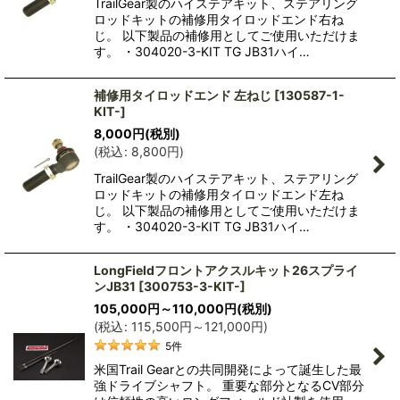
TrailGear製のハイステアキット、ステアリング
ロッドキットの補修用タイロッドエンド右ね
じ。 以下製品の補修用としてご使用いただけま
す。 ・304020-3-KIT TG JB31ハイ…
補修用タイロッドエンド 左ねじ
[
130587-1-
KIT-
]
8,000
円
(税別)
(
税込
:
8,800
円
)
TrailGear製のハイステアキット、ステアリング
ロッドキットの補修用タイロッドエンド左ね
じ。 以下製品の補修用としてご使用いただけま
す。 ・304020-3-KIT TG JB31ハイ…
LongFieldフロントアクスルキット26スプライ
ンJB31
[
300753-3-KIT-
]
105,000
円
～110,000
円
(税別)
(
税込
:
115,500
円
～121,000
円
)
5
件
米国Trail Gearとの共同開発によって誕生した最
強ドライブシャフト。 重要な部分となるCV部分