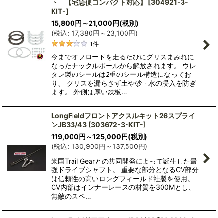
ト 【宅急便コンパクト対応】
[
304921-3-
KIT-
]
15,800
円
～21,000
円
(税別)
(
税込
:
17,380
円
～23,100
円
)
1
件
今までオフロードを走るたびにグリスまみれに
なったナックルボールから解放されます。 ウレ
タン製のシールは2重のシール構造になってお
り、 グリスを漏らさず土や砂・水の浸入を防ぎ
ます。 外側は厚い鉄板…
LongFieldフロントアクスルキット26スプライ
ンJB33/43
[
303672-3-KIT-
]
119,000
円
～125,000
円
(税別)
(
税込
:
130,900
円
～137,500
円
)
米国Trail Gearとの共同開発によって誕生した最
強ドライブシャフト。 重要な部分となるCV部分
は信頼性の高いロングフィールド社製を使用。
CV内部はインナーレースの材質を300Mとし、
無敵のスペ…