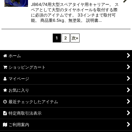
JB64/74用大型スペアタイヤ用キャリアー。 ス
ペアとして大型のタイヤホイールを取付する際
に必須のアイテムです。 33インチまで取付可
能。 商品重6.5kg、無塗装。 説明書…
1
2
次
»
ホーム
ショッピングカート
マイページ
お気に入り
最近チェックしたアイテム
特定商取引法表示
ご利用案内