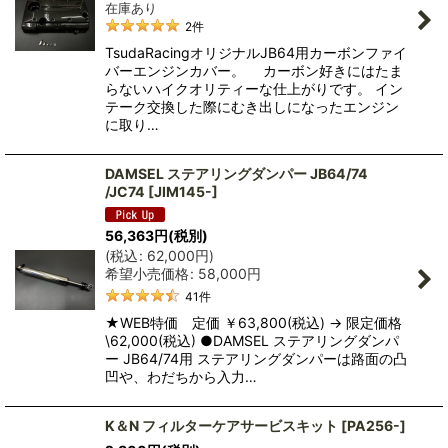
在庫あり
2
件
TsudaRacingオリジナルJB64用カーボンファイ
バーエンジンカバー。 カーボン好きにはたま
らないハイクオリティーな仕上がりです。 イン
テーク交換した際にむき出しになったエンジン
に取り…
DAMSEL ステアリングダンパー JB64/74
/JC74
[
JIM145-
]
56,363
円
(税別)
(
税込
:
62,000
円
)
希望小売価格
:
58,000
円
41
件
★WEB特価 定価 ￥63,800(税込) → 限定価格
\62,000(税込) ●DAMSEL ステアリングダンパ
ー JB64/74用 ステアリングダンパーは路面の凸
凹や、わだちから入力…
K＆N フィルターケアサービスキット
[
PA256-
]