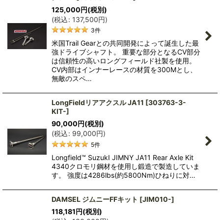
125,000
円
(税別)
(
税込
:
137,500
円
)
3
件
米国Trail Gearとの共同開発によって誕生した最
強ドライブシャフト。 重要な部分となるCV部分
は信頼性の高いロングフィールド社製を使用。
CV内部はインナーレースの材質を300Mとし、
無敵のスペ…
LongFieldリアアクスル JA11
[
303763-3-
KIT-
]
90,000
円
(税別)
(
税込
:
99,000
円
)
5
件
Longfield™ SuzukI JIMNY JA11 Rear Axle Kit
4340クロモリ鋼材を使用し鍛造で製造していま
す。 強度は4286lbs(約5800Nm)ひねりに対…
DAMSEL ジムニーFFキット
[
JIM010-
]
118,181
円
(税別)