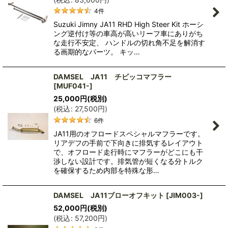
4
件
Suzuki Jimny JA11 RHD High Steer Kit ホーシ
ング逆付け等の車高が高いリーフ車にありがち
な走行不安定、 ハンドルの切れ角不足を解消す
る画期的なパーツ。 キッ…
DAMSEL JA11 チビッコマフラー
[
MUF041-
]
25,000
円
(税別)
(
税込
:
27,500
円
)
6
件
JA11用のオフロードスペシャルマフラーです。
リアデフの手前で下向きに排気するレイアウト
で、オフロード走行時にマフラーがどこにも干
渉しない設計です。排気管が短くなる分トルク
を確保するため内部を特殊な形…
DAMSEL JA11ブローオフキット
[
JIM003-
]
52,000
円
(税別)
(
税込
:
57,200
円
)